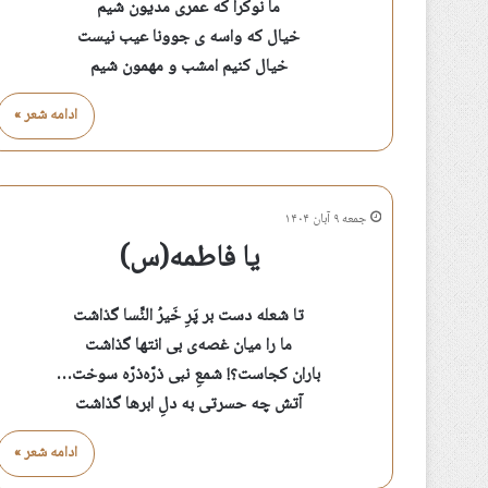
ما نوکرا که عمری مدیون شیم
خیال که واسه ی جوونا عیب نیست
خیال کنیم امشب و مهمون شیم
ادامه شعر »
جمعه ۹ آبان ۱۴۰۴
یا فاطمه(س)
تا شعله دست بر پَرِ خَیر‌ُ النِّسا گذاشت
ما را میان غصه‌ی بی انتها گذاشت
باران کجاست؟! شمعِ نبی ذرّه‌ذرّه سوخت…
آتش چه حسرتی به دلِ ابرها گذاشت
ادامه شعر »