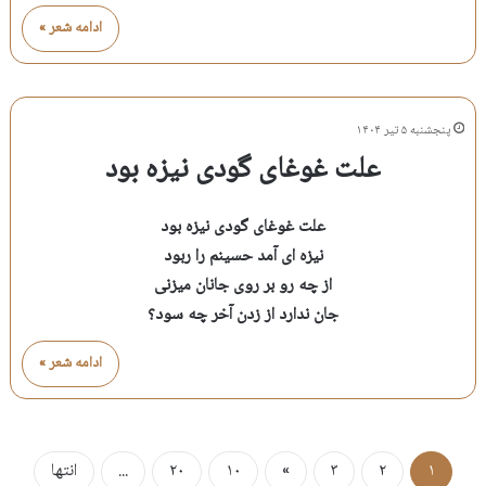
ادامه شعر »
پنجشنبه ۵ تیر ۱۴۰۴
علت غوغای گودی نیزه بود
علت غوغای گودی نیزه بود
نیزه ای آمد حسینم را ربود
از چه رو بر روی جانان میزنی
جان ندارد از زدن آخر چه سود؟
ادامه شعر »
۱
۲
۳
»
۱۰
۲۰
...
انتها