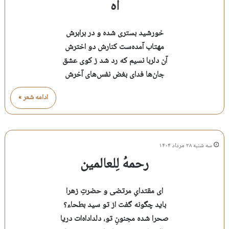
آه
خورشید بستری شده و در برابرش
مهتاب آمده‌ست کنارش دو اخترش
آن دلربا نسیم که رد شد ز کوی عشق
جان‌ها فدای بغض نفس‌های آخرش
ادامه شعر »
سه شنبه ۲۸ مرداد ۱۴۰۴
رحمهُ لِلعالمین
ای مقتدایِ مرتضی و حضرتِ زهرا
باید چگونه گفت از تو سید بطحاء؟
صحرا شده مجنونِ تو، دلداداه‌ات دریا