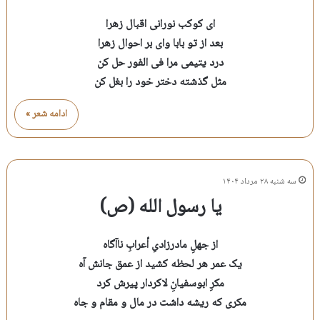
ای کوکب نورانی اقبال زهرا
بعد از تو بابا وای بر احوال زهرا
درد یتیمی مرا فی الفور حل کن
مثل گذشته دختر خود را بغل کن
ادامه شعر »
سه شنبه ۲۸ مرداد ۱۴۰۴
یا رسول الله (ص)
از جهلِ مادرزادیِ أعرابِ ناآگاه
یک عمر هر لحظه کشید از عمق جانش آه
مکرِ ابوسفیانِ لاکردار پیرش کرد
مکری که ریشه داشت در مال و مقام و جاه