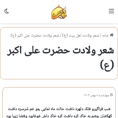
منو
تغی
خانه
/
شعر ولادت اهل بيت (ع)
/
شعر ولادت حضرت علی اكبر (ع)
شعر ولادت حضرت علی اكبر
(ع)
چهارشنبه ۸ بهمن ۱۴۰۴
شب فراگیرو فلک دلهره داشت حالت ماه نمایی چو خم سُرسره داشت
کهکشان چشم به خاک کره داشت کره خاک دلش غوغابود وفضا زیبا بود