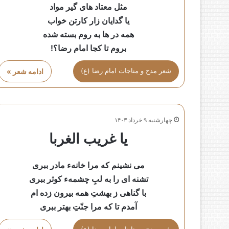
مثل معتاد های گیر مواد
یا گدایان زار کارتن خواب
همه در ها به روم بسته شده
بروم تا کجا امام رضا؟!
شعر مدح و مناجات امام رضا (ع)
ادامه شعر »
چهارشنبه ۹ خرداد ۱۴۰۳
یا غریب الغربا
می نشینم که مرا خانهء مادر ببری
تشنه ای را به لبِ چشمهء کوثر ببری
با گناهی ز بهشتِ همه بیرون زده ام
آمدم تا که مرا جنّتِ بهتر ببری