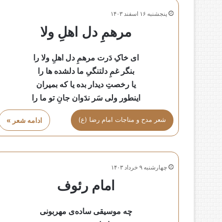
پنجشنبه ۱۶ اسفند ۱۴۰۳
مرهمِ دل اهلِ ولا
ای خاکِ دَرت مرهمِ دل اهلِ ولا را
بنگر غمِ دلتنگیِ ما دلشده ها را
یا رخصتِ دیدار بده یا که بمیران
اینطور ولی سَر ندَوان جانِ تو ما را
شعر مدح و مناجات امام رضا (ع)
ادامه شعر »
چهارشنبه ۹ خرداد ۱۴۰۳
امام رئوف
چه موسیقی ساده‌ی مهربونی