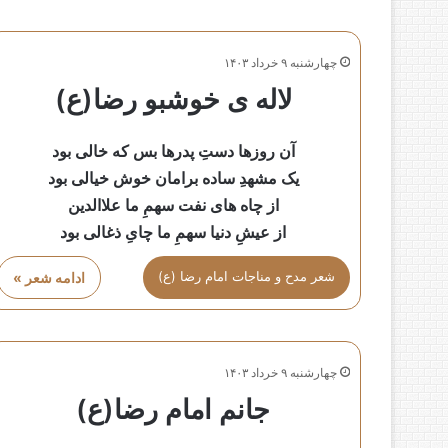
چهارشنبه ۹ خرداد ۱۴۰۳
لاله ی خوشبو رضا(ع)
آن روزها دستِ پدرها بس که خالی بود
یک مشهدِ ساده برامان خوش خیالی بود
از چاه های نفت سهمِ ما علاالدین
از عیشِ دنیا سهمِ ما چایِ ذغالی بود
شعر مدح و مناجات امام رضا (ع)
ادامه شعر »
چهارشنبه ۹ خرداد ۱۴۰۳
جانم امام رضا(ع)