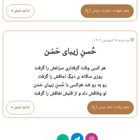
شعر شهادت حضرت عباس (ع)
ادامه شعر »
سه شنبه ۱۵ فروردین ۱۴۰۲
حُسنِ زیبای حَسَن
هر کسی وقت گرفتاری سراغش را گرفت
روزی سالانه ی دیگِ اجاقش را گرفت
رو به رو شد هرکسی با حُسنِ زیبای حَسَن
او وفاقش داد و از قلبش نفاقش را گرفت
شعر ولادت امام حسن (ع)
ادامه شعر »
اینستاگرام
تلگرام