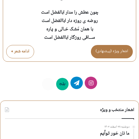
چون عطش را مدار ابالفضل است
روضه ی روزه دار اباالفضل است
با همان مَشک خـالی و پاره
ســاقی روزگار اباالفضل است
اشعار ویژه (پیشنهادی)
ادامه شعر »
اینستاگرام
تلگرام
بله
روبیکا
اشعار منتخب و ویژه
دوشنبه ۲۸ اسفند ۱۴۰۲
ما نان خور توأیم