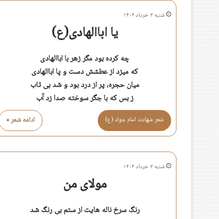
شنبه ۳ خرداد ۱۴۰۴
یا اباالهادی(ع)
چه کرده بود مگر زهر با اباالهادی
که میزد از عطشش دست و پا اباالهادی
میان حجره، پر از درد بود و شد بی تاب
ز بس که با جگر سوخته صدا زد آب
شعر شهادت امام جواد (ع)
ادامه شعر »
شنبه ۳ خرداد ۱۴۰۴
مولای من
رنگ سرخ ناله هایت از ستم بی رنگ شد