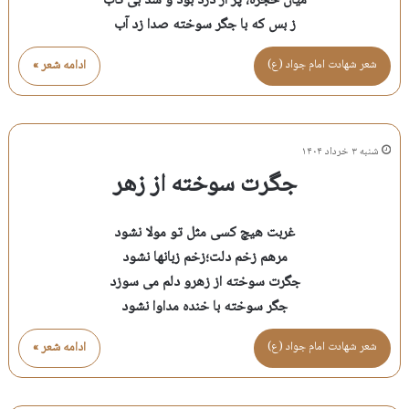
میان حجره، پر از درد بود و شد بی تاب
ز بس که با جگر سوخته صدا زد آب
شعر شهادت امام جواد (ع)
ادامه شعر »
شنبه ۳ خرداد ۱۴۰۴
جگرت سوخته از زهر
غربت هیچ کسی مثل تو مولا نشود
مرهم زخم دلت؛زخم زبانها نشود
جگرت سوخته از زهرو دلم می سوزد
جگر سوخته با خنده مداوا نشود
شعر شهادت امام جواد (ع)
ادامه شعر »