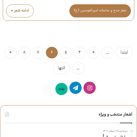
شعر مدح و مناجات اميرالمومنين (ع)
ادامه شعر »
ابتدا
...
«
۴
۵
۶
۷
۸
»
...
انتها
اینستاگرام
تلگرام
بله
روبیکا
اشعار منتخب و ویژه
دوشنبه ۲۸ اسفند ۱۴۰۲