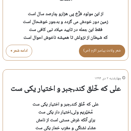
از این مولود فرُّخ پی هزارو چارصد سال است
زمین دور خودش می گردد و بدجور خوشحال است
فقط این جمله در تایید میلاد نبی کافی ست
که شیطان از نزولش تا همیشه ناخوش احوال است
شعر ولادت پيامبر اكرم (ص)
ادامه شعر »
چهارشنبه ۲ دی ۱۳۹۴
علی که خٓلق کند,جبر و اختیار یکی ست
علی که خٓلق کند,جبر و اختیار یکی ست
مُخیّریم ولی,اختیار دار یکی ست
برای آنکه غرض مستی است از نامش
عشاء نشئگی و مغرب خمار یکی ست