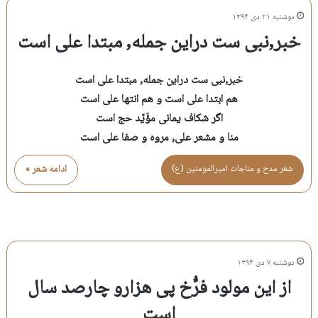
دوشنبه ۲۱ دی ۱۳۹۴
خبر,نبی ست دراین جمله, مبتدا علی است
خبر,نبی ست دراین جمله, مبتدا علی است
هم ابتدا علی است و هم انتها علی است
اگر شکاف یمانی مؤَیّد حج است
منا و مشعر علی, مروه و صفا علی است
شعر مدح و مناجات اميرالمومنين (ع)
ادامه شعر »
دوشنبه ۷ دی ۱۳۹۴
از این مولود فرُّخ پی هزارو چارصد سال
است