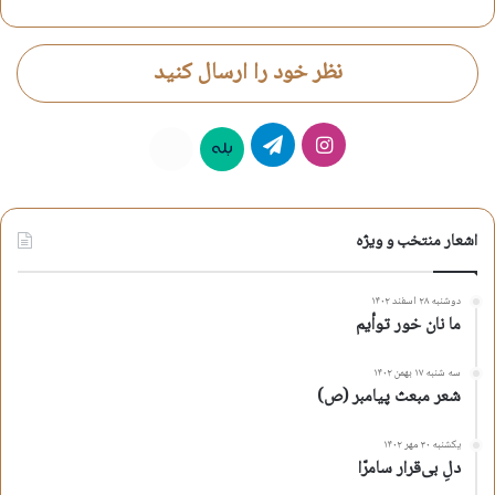
اشعار مدح حضرت زینب س
شعر مذهبی هیئت
نظر خود را ارسال کنید
شعر ولادت حضرت زینب س
عقیله بنی هاشم
اینستاگرام
تلگرام
علي معينيان
بله
روبیکا
کپی آدرس کوتاه
اشعار منتخب و ویژه
دوشنبه ۲۸ اسفند ۱۴۰۲
ما نان خور توأیم
سه شنبه ۱۷ بهمن ۱۴۰۲
شعر مبعث پیامبر (ص)
یکشنبه ۳۰ مهر ۱۴۰۲
دلِ بی‌قرار سامرّا