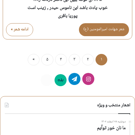
خوب یادت باشد این ناموس حیدر , زینب است
پوریا باقری
شعر شهادت اميرالمومنين (ع)
ادامه شعر »
»
۵
۴
۳
۲
۱
اینستاگرام
تلگرام
بله
روبیکا
اشعار منتخب و ویژه
دوشنبه ۲۸ اسفند ۱۴۰۲
ما نان خور توأیم