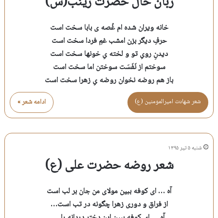
زبان حال حضرت زینب(س)
خانه ویران شده ام غُصه ی بابا سخت است
حرفِ دیگر بزن امشب غمِ فردا سخت است
دیدنِ رویِ تو و لخته یِ خونها سخت است
سوختم از نَفَسَت سوختن اما سخت است
باز هم روضه نخوان روضه یِ زهرا سخت است
شعر شهادت اميرالمومنين (ع)
ادامه شعر »
شنبه ۵ تیر ۱۳۹۵
شعر روضه حضرت علی (ع)
آه … ای کوفه ببین مولای من جان بر لب است
از فراق و دوری زهرا چگونه در تب است…
آه … ای کوفه ببین این دختر دردانه را…