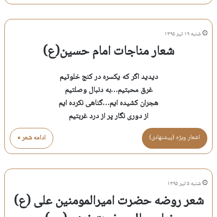
شنبه ۱۹ تیر ۱۳۹۵
شعار مناجات امام حسین(ع)
دیدید اگر که یکسره در کنج خلوتیم
غرق محبتیم…به دنبال وصلتیم
هجران کشیده ایم…گناهی نکرده ایم
از دوری نگار پر از درد غربتیم
اشعار ویژه (پیشنهادی)
ادامه شعر »
شنبه ۵ تیر ۱۳۹۵
شعر روضه حضرت امیرالمومنین علی (ع)