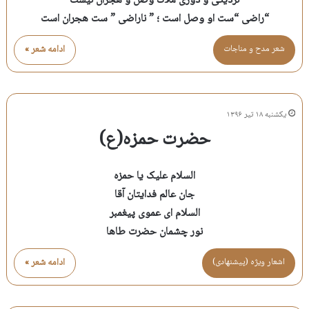
نزدیکی و دوری ملاک وصل و هجران نیست
“راضی “ست او وصل است ؛ ” ناراضی ” ست هجران است
شعر مدح و مناجات
ادامه شعر »
یکشنبه ۱۸ تیر ۱۳۹۶
حضرت حمزه(ع)
السلام علیک یا حمزه
جان عالم فدایتان آقا
السلام ای عموی پیغمبر
نور چشمان حضرت طاها
اشعار ویژه (پیشنهادی)
ادامه شعر »