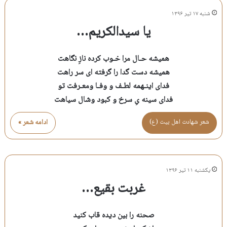
شنبه ۱۷ تیر ۱۳۹۶
یا سیدالکریم…
همیشه حـال مرا خـوب کرده نازِ نگاهت
همیشه دست گدا را گرفته ای سر راهت
فدای اینـهمه لطـف و وفـا ومعـرفت تو
فدای سینه یِ سرخ و کبود وشال سیاهت
شعر شهادت اهل بيت (ع)
ادامه شعر »
یکشنبه ۱۱ تیر ۱۳۹۶
غربت بقیع…
صحنه را بین دیده قاب کنید