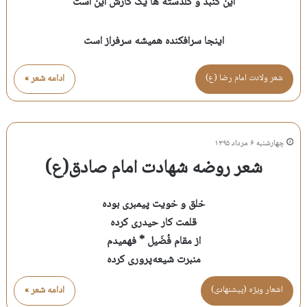
این گنبد و گلدسته ها یک کارش این است
اینجا سرافکنده همیشه سرفراز است
شعر ولادت امام رضا (ع)
ادامه شعر »
چهارشنبه ۶ مرداد ۱۳۹۵
شعر روضه شهادت امام صادق(ع)
خلق و خویت پیمبری بوده
قلمت کار حیدری کرده
از مقام فُضَیل * فهمیدم
منبرت شیعه‌پروری کرده
اشعار ویژه (پیشنهادی)
ادامه شعر »