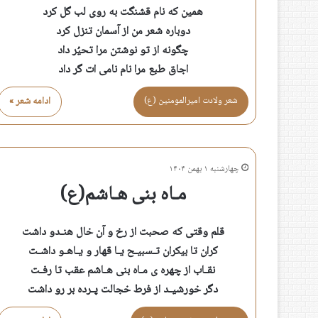
همین که نام قشنگت به روی لب گل کرد
دوباره شعر من از آسمان تنزل کرد
چگونه از تو نوشتن مرا تحیُر داد
اجاق طبع مرا نام نامی ات گر داد
شعر ولادت اميرالمومنين (ع)
ادامه شعر »
چهارشنبه ۱ بهمن ۱۴۰۴
مـاه بنی هـاشم(ع)
قلم وقتی که صحبت از رخ و آن خال هنـدو داشت
کران تا بیکران تـسبیـح یـا قهار و یـاهـو داشـت
نقـاب از چهره ی مـاه بنی هـاشم عقب تا رفـت
دگر خورشیـد از فرط خجالت پـرده بر رو داشت