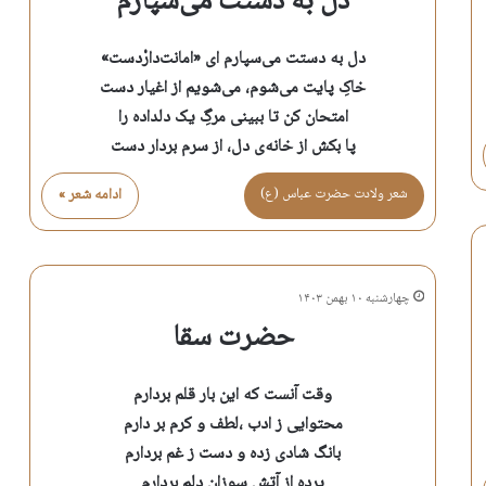
دل به دستت می‌سپارم
دل به دستت می‌سپارم ای «امانت‌دارْدست»
خاکِ پایت می‌شوم، می‌شویم از اغیار دست
امتحان کن تا ببینی مرگِ یک دلداده را
پا بکش از خانه‌ی دل، از سرم بردار دست
شعر ولادت حضرت عباس (ع)
ادامه شعر »
چهارشنبه ۱۰ بهمن ۱۴۰۳
حضرت سقا
وقت آنست که این بار قلم بردارم
محتوایی ز ادب ،لطف و کرم بر دارم
بانگ شادی زده و دست ز غم بردارم
پرده از آتش سوزانِ دلم بردارم