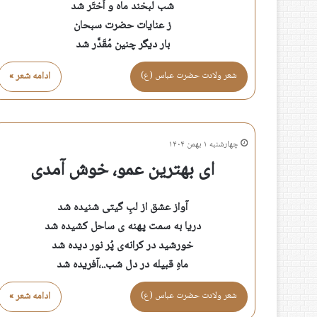
شب لبخند ماه و اَختَر شد
ز عنایات حضرت سبحان
بار دیگر چنین مُقَدَّر شد
شعر ولادت حضرت عباس (ع)
ادامه شعر »
چهارشنبه ۱ بهمن ۱۴۰۴
ای بهترین عمو، خوش آمدی
آواز عشق از لبِ گیتی شنیده شد
دریا به سمت پهنه ی ساحل کشیده شد
خورشید در کرانه‌ی پُر نور دیده شد
ماهِ قبیله در دل شب..،آفریده شد
شعر ولادت حضرت عباس (ع)
ادامه شعر »