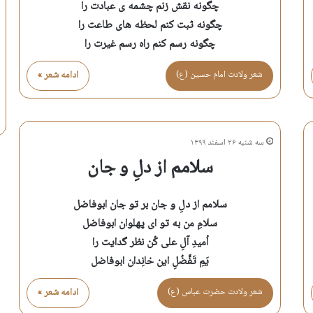
چگونه نقش زنم چشمه ی عبادت را
چگونه ثبت کنم لحظه های طاعت را
چگونه رسم کنم راه رسم غیرت را
شعر ولادت امام حسين (ع)
ادامه شعر »
سه شنبه ۲۶ اسفند ۱۳۹۹
سلامم از دلِ و جان
سلامم از دلِ و جان بر تو جان ابوفاضل
سلامِ من به تو ای پهلوان ابوفاضل
اُمیدِ آلِ علی کُن نظر گدایت را
یَمِ تَفَّضُلِ این خانِدان ابوفاضل
شعر ولادت حضرت عباس (ع)
ادامه شعر »