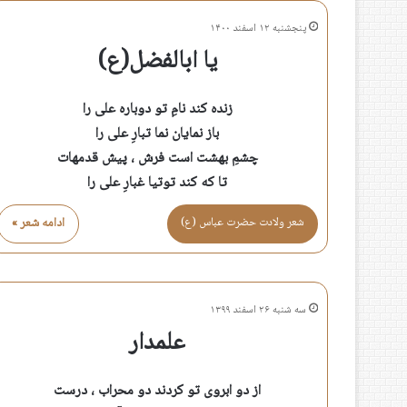
پنجشنبه ۱۲ اسفند ۱۴۰۰
یا ابالفضل(ع)
زنده کند نامِ تو دوباره علی را
باز نمایان نما تبارِ علی را
چشمِ بهشت است فرش ، پیش قدمهات
تا که کند توتیا غبارِ علی را
شعر ولادت حضرت عباس (ع)
ادامه شعر »
سه شنبه ۲۶ اسفند ۱۳۹۹
علمدار
از دو ابروی تو کردند دو محراب ، درست