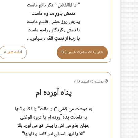
” یا اباالفضل ” ذکر دائم ماست
مددش یاورِ مداوم ماست
پدرش روز حشر ، قاسم ماست
با دمش ، کردگار ، راحم ماست
یا رب! از نعمتِ ائمّه ، سپاس…
شعر ولادت حضرت عباس (ع)
ادامه شعر »
دوشنبه ۲۵ اسفند ۱۳۹۹
پناه آورده ام
به دوشت می کِشی “بار امانت” را تک و تنها
به دامانت پناه آورده ام یا عروه الوثقی
جهان جامِ می اش را پیش تو می آورد بالا
“الا یا ایها الساقی ادر کاسا و ناولها”