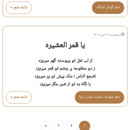
شعر گودال قتلگاه
ادامه شعر »
پنجشنبه ۱۴ تیر ۱۴۰۳
یا قمر العشیره
از لب لعل تو پیوسته گهر میریزد
ز دو منظومه ی چشم تو قمر میریزد
اشجع الناس ! ملک پیش تو پر میریزد
با نگاه به تو از شیر جگر میریزد
شعر شهادت حضرت عباس (ع)
ادامه شعر »
»
۳
۲
۱