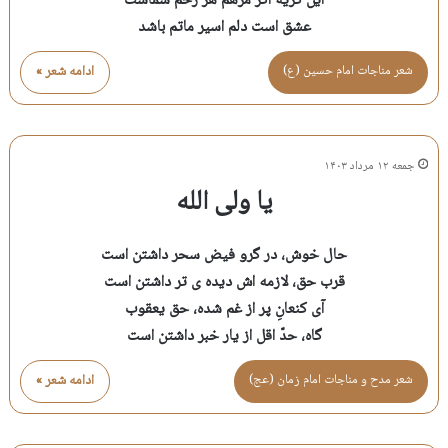
این گریه اگر مرهم هر زخم شماست
عشق است دلم اسیر ماتم باشد
شعر مناجات امام حسين (ع)
ادامه شعر »
جمعه ۱۲ مرداد ۱۴۰۳
یا ولی الله
حال خوش، در گرو فیض سحر داشتن است
قرب حق، لازمه اش دیده ی تر داشتن است
آی کنعانِ پر از غم شده، حق یعقوب
گاه، حدّ اقل از یار خبر داشتن است
شعر مدح و مناجات امام زمان (عج)
ادامه شعر »