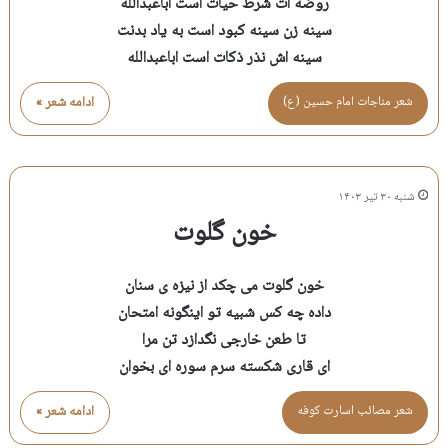
روضه ات شرط حیات است اباعبدالله
سینه زن سینه کبود است به یاد بدنت
سینه اش نذر ذکات است اباعبدالله
شعر مناجات امام حسين (ع)
ادامه شعر »
شنبه ۳۰ تیر ۱۴۰۳
خون گلوت
خون گلوت می چکد از نیزه ی سنان
داده چه کس شبیه تو اینگونه امتحان
تا طعن خارجی نگدازد تن مرا
ای قاری شکسته سرم سوره ای بخوان
شعر مصائب اسارت كوفه
ادامه شعر »