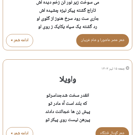
می سوخت زیر نور تن زخم دیده اش
تاراج گشته پیکر نیزه چشیده اش
جاری ست رود سرخ هنوز از گلوی او
رد گشته یک سپاه یکایک ز روی او
شعر عصر عاشورا و شام غريبان
ادامه شعر »
جمعه ۱۵ تیر ۱۴۰۳
واویلا
انقدر سخت شدجداسرتو
که بلند است آه مادر تو
پیش زن ها خجالتت دادند
پیرهن نیست روی پیکر تو
شعر گودال قتلگاه
ادامه شعر »