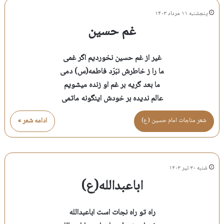
پنجشنبه ۱۱ مرداد ۱۴۰۳
غم حسین
غیر از غم حسین نخوردیم اگر غمی
ما را ز خاطرش نبَرَد فاطمه(س) دمی
ما بعد گریه بر غم او زنده میشویم
عالم ندیده بر خودش اینگونه ماتمی
شعر مناجات امام حسين (ع)
ادامه شعر »
شنبه ۳۰ تیر ۱۴۰۳
اباعبدالله(ع)
راه تو راه نجات است اباعبدالله