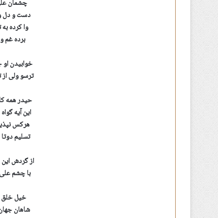
چشمان علی 
دست و دل و 
وا کرده به 
برده غم و 
خوابیدن او 
ترسو ولی از
حیدر همه کا
این آیه گوا
هرکس نپذیر
تسلیم دوتا 
از گردش این 
با چشم علی ه
خیل خلق ال
شاهان جهان 