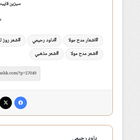
سیزین قاپیدن 
د
اشعار مدح مولا
داود رحيمي
شعر روز ل
شعر مدح مولا
شعر مذهبي
فیس بوک
داود رحیمی