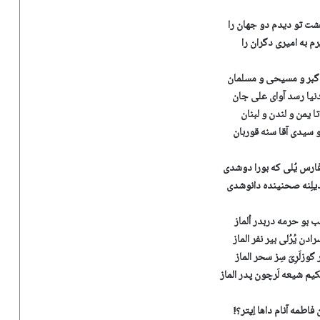
شت تو دیدم دو جهان را
م به امیری دگران را
ز گبر و مسیحی و مسلمان
نیا رسد آوای علی جان
تا یمن و لندن و لبنان
سیدی آقا سنه قوربان
ارس یُلی که بورا دوشدی
ُز دیلِنه صحنینده دانوشدی
ب بو حرمه دربدر اُلماز
دن یُرُلی بیر نفر الماز
گوزلَرِیَ سِز سحر الماز
یم شیعه لَرچون پدر الماز
 فاطمه آنام داها اِیتر؟!