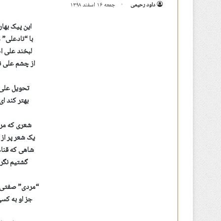
داود رحیمی
جمعه ۱۶ اسفند ۱۳۹۸
این پیک بها
با “نادعلی” 
لبخند علی ا
از چشم علی ن
تحویل علی 
بهتر کند ا
شعری که مرا
یک شعر پر از 
شاهی که قناع
گشتیم نگرد
“مردی” صفتی در
جز او به کس