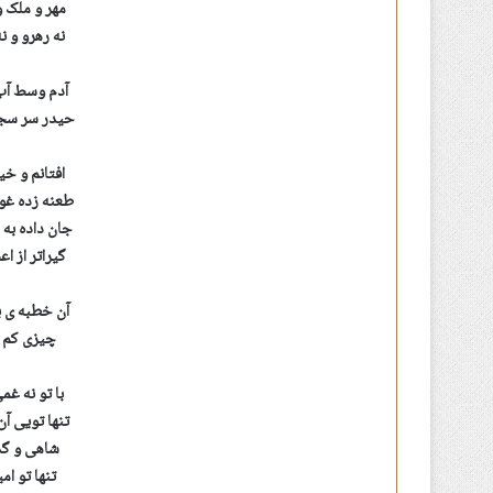
مهر و ملک و
نه رهرو و ن
آدم وسط آب
حیدر سر سجا
افتانم و خ
طعنه زده غو
جان داده به 
گیراتر از 
آن خطبه ی ب
چیزی کم ا
با تو نه غ
تنها تویی آ
شاهی و گدا
تنها تو ام