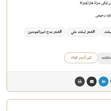
ایکی سرادَ هارا اِیتر؟!
اود رحیمی
بخند
شعر لبخند علي
شعر مدح اميرالمومنين
کپی آدرس کوتاه
X
لینکدین
اشتراک گذاری از طریق ایمیل
چاپ