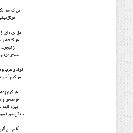
من که سر انگ
هرگز نپذیر
دل برده ای ا
هر گوشه ی د
از نیجریه 
مستر موسیو 
ترک و عرب و ف
هر کیم اِلَه ا
هر کیم یِتِش
بو صحن و سرا
بیزم گجه لر 
سندَن سورا هچک
آقام سن اُلین