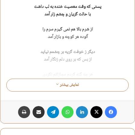
پستی که وقت معصیت خنده به لب داشت
با حالت گریان و چشم زار آمد
از شرم بالا هم نمی گیرم سرم را
آلوده هر کوچه و بازار آمد
دیگر ز خوفت گریه بر چشمم نیاید
از بس که بر روی دلم زنگار آمد
هر چه گنه کردم مجازاتم نکردی
حالا جنایت کار با اقرار آمد
نمایش بیشتر
با این معاصی نا امید از عفو بودم
بر یاری من ذکر یا غفار آمد
فیس بوک
X
لینکدین
واتس آپ
تلگرام
اشتراک گذاری از طریق ایمیل
چاپ
العفو یا ربی الهی به رقیه
طفلی که دنبالش فقط آزار آمد