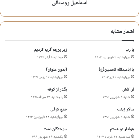
اسماعیل روستائی
با پیکر مجروح و با دستان بسته
با روی سیلی خورده در انظار آمد
اشعار مشابه
طفلی به زحمت لنگ لنگان راه می رفت
آنقدر که در زیر پایش خار آمد
یا رب
زیر پرچم گریه کردیم
اسماعیل روستائی
چهارشنبه ۲ فروردین ۱۴۰۲
دوشنبه ۸ آبان ۱۳۹۶
یا اباعبدالله الحسین(ع)
(بدون عنوان)
اسماعیل روستائی
شعر آیینی
شعر روضه
چهارشنبه ۶ تیر ۱۴۰۳
چهارشنبه ۱۷ بهمن ۱۳۹۷
شعر مذهبی
شعر مناجات
شعر مناجات با خدا
ای کاش
بگذر از کوفه
شنبه ۱ شهریور ۱۳۹۹
پنجشنبه ۳۱ مرداد ۱۳۹۸
ماه رمضان
ماه مهمانی خدا
سالار زینب
جمعِ کوفی
شنبه ۱ شهریور ۱۳۹۹
چهارشنبه ۲۳ فروردین ۱۳۹۶
کپی آدرس کوتاه
هوادار تو هستم
سوختگان غمت
سه شنبه ۲۲ خرداد ۱۴۰۳
یکشنبه ۲۶ شهریور ۱۳۹۶