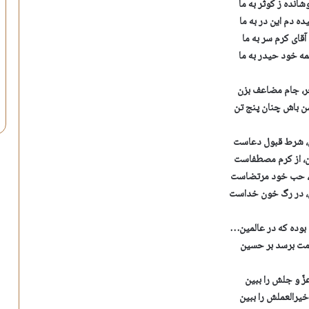
شانده ز کوثر به ما
ده دم این در به ما
آقای کرم سر به ما
مه خود حیدر به ما
ر، جام مضاعف بزن
باش چنان پنج تن
 شرط قبول دعاست
 از کرم مصطفاست
حب خود مرتضاست
 در رگ خون خداست
وده که در عالمین…
مت برسد بر حسین
زّ و جلش را ببین
خیرالعملش را ببین