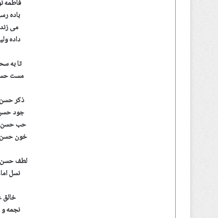
فاطمه نو
باده رسی
می زند 
داده ولی
تا به سح
مست حسن 
ذکر حسن،
جود حسن،
حب حسن، 
خون حسن،
لطف حسن ب
نسل اما
خالق ع
نجمه و 