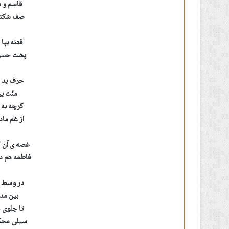
قاسم و 
صف شکنی 
فتنه بپا
پشت حسن 
حرف بد ا
منّت ب
گرچه به ا
از غم ما
غصه ی آن 
فاطمه هم د
در وسط ک
بین مد
تا جلوی
سیلی محک