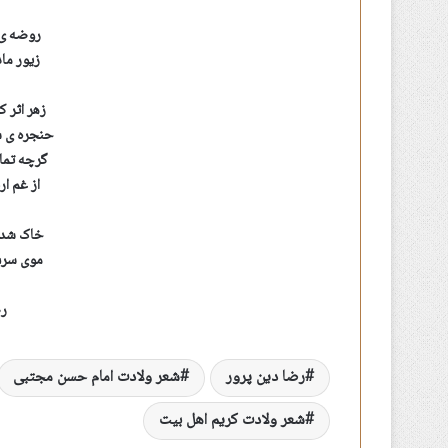
روضه ی 
زیور ما
زهر اثر
حنجره ی 
گرچه تم
از غم ا
خاک شد 
موی سرش
رض
رضا دین پرور
شعر ولادت امام حسن مجتبی
شعر ولادت کریم اهل بیت