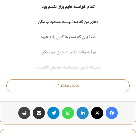
تمام خواسته هایم برای نفسم بود
دعای من که دعا نیست مستجاب مکن
صدا بزن که سحرها کمی بلند شوم
مرا به وقت مناجات غرق خوابمکن
همینکه ترس برم داشته خودش کافیست
تو با عتاب دلم را پر اضطراب مکن
نمایش بیشتر
عتاب کردن تو بدتر از جهنم هست
فیس بوک
X
لینکدین
واتس آپ
تلگرام
اشتراک گذاری از طریق ایمیل
چاپ
جهنمم ببر اما دگر عتاب مکن
چقدر جار زدم من که “دوستمداری”