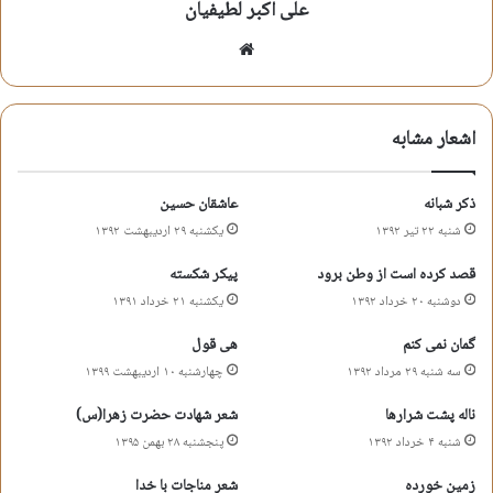
علی اکبر لطیفیان
بیا مقابل مردم مرا خراب مکن
وبسایت
خودت اجازه نده بعد از این گناهکنم
اشعار مشابه
زیاد روی من و توبه ام حساب مکن
اگر که عبد نبودم نجف نمی رفتم
ذکر شبانه
عاشقان حسین
شنبه ۲۲ تیر ۱۳۹۲
یکشنبه ۲۹ اردیبهشت ۱۳۹۲
مرا به خاطر شاه نجف عذاب مکن
قصد کرده است از وطن برود
پیکر شکسته
سوا نکن که همه با همیم جان حسین
دوشنبه ۲۰ خرداد ۱۳۹۲
یکشنبه ۲۱ خرداد ۱۳۹۱
گمان نمی کنم
هی قول
همه غلام حسینیم انتخاب مکن
سه شنبه ۲۹ مرداد ۱۳۹۲
چهارشنبه ۱۰ اردیبهشت ۱۳۹۹
علی اکبر لطیفیان
ناله پشت شرارها
شعر شهادت حضرت زهرا(س)
شنبه ۴ خرداد ۱۳۹۲
پنجشنبه ۲۸ بهمن ۱۳۹۵
زمین خورده
شعر مناجات با خدا