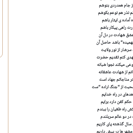
ز جام همدردی بنوشم
م نذر هم نوعم بکوشم
آماده ی ایثار باشم
ت راهی پیکار باشم
عشق شهادت در دل آن
همیده” باشد حاصل آن
سرشار از نور ولایت
مهدی کنم تقدیم حضرت
عی میکند نجوا شبانه
نم از شهادت عاشقانه
ثر مناجاتم جهاد است
حبت از “جنگ اراده “ست
دهای در راه خدایم
حکم کفن دارد برایم
 راه طغیان را ببندم
 در دو عالم سربلندم
سال گذشته پای کاریم
شهر ها در پیش داریم