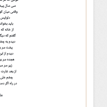
قومی که هر شب
سی سال پیش 
وقتی میان ک
دلواپس ف
باید بخواند
از خانه که 
گفتم که دیگ
دیدم به چشم
پشت سر با
دیدم از ای
هجده سر بر
زیر سر سی
از بعد غارت
چشم علی م
در راه اگر د
عل