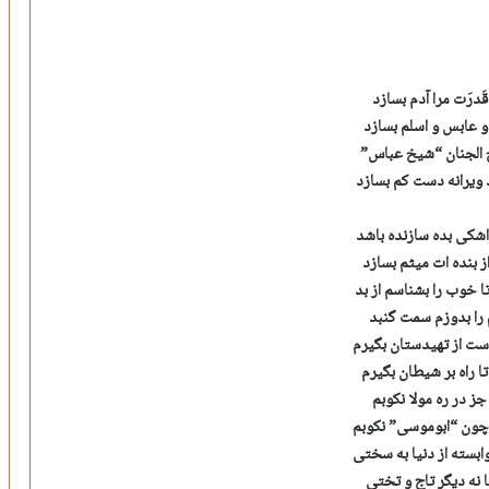
َدرَت مرا آدم بسازد
و عابس و اسلم بسازد
ح الجنان “شیخ عباس”
 ویرانه دست کم بسازد
اشکی بده سازنده باشد
ز بنده ات میثم بسازد
 خوب را بشناسم از بد
م را بدوزم سمت گنبد
ت از تهیدستان بگیرم
ا راه بر شیطان بگیرم
جز در ره مولا نکوبم
 چون “ابوموسی” نکوبم
ابسته از دنیا به سختی
ما نه دیگر تاج و تختی