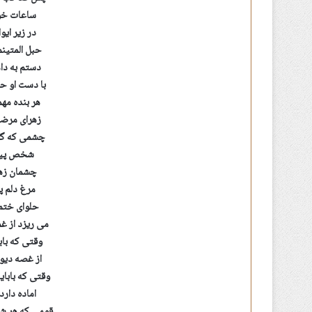
ساعات خو
در زیر ایو
حبل المتین
دستم به دا
با دست او ح
هر بنده مه
زهرای مرض
چشمی که گری
شخص پیمب
چشمان زهر
مرغ دلم پر
حلوای ختم
می ریزد از غ
وقتی که باب
از غصه دیو
وقتی که بابا
اماده دار