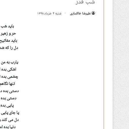
شب قَدرَ
علیرضا خاکساری
شنبه ۴ خرداد ۱۳۹۸
باید شب ق
حر و زهیر 
باید مفاتی
دل را که شد
یارب به من 
اشکی بده ا
چشمی بده تا
تنها نگاه
دستی بده دس
دستی بده ت
پایی بده 
پا جای پایی
دل می کند و
دنیا بده ا