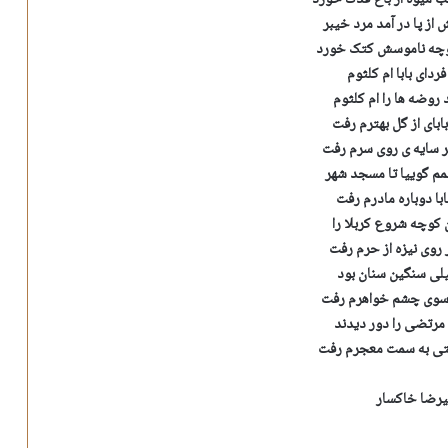
 میوه از باغ فدک خورد
از پا در آمد مرد خیبر
وچه ناموسش کتک خورد
ردای بابا ام کلثوم
 روضه ها را ام کلثوم
بابای از گل بهترم رفت
ر سایه ی روی سرم رفت
م گوییا تا مسجد شهر
با دوباره مادرم رفت
ن کوچه شروع کربلا را
 روی نیزه از حرم رفت
لی سنگین سنان بود
 سوی چشم خواهرم رفت
رتضی را دور دیدند
ستی به سمت معجرم رفت
یرضا خاکسار