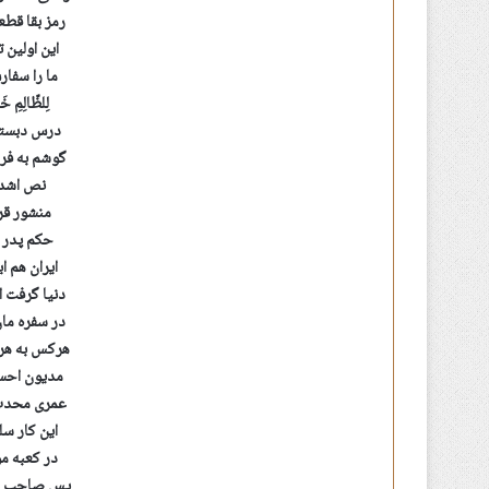
رمز بقا قط
این اولین
ما را سفار
لِلظّالِمِ خ
درس دبستا
گوشم به فرم
نص اشدا
منشور قر
حکم پدر د
ایران هم ا
دنیا گرفت 
در سفره مان
هرکس به هر 
مدیون احسا
عمری محدث 
این کار سل
در کعبه مو
پس صاحب خا