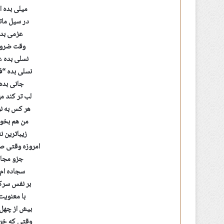
میلی بده ا
در سیل مات
عزمی بده 
وقت ضرور
نسلی بده 
نسلی بده “ف
جانی بده 
لب تر کند 
هر کس به نو
من هم بخوا
زیباترین ن
امروزه وقتی ص
جزو مجاه
سجاده ام 
بر نفس سرکش
با معنویت
بیش از چهل 
وقتی که خرم