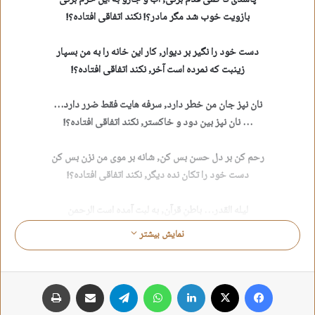
پاشدی تا کمی قدم بزنی, آب و جارو به این حرم بزنی
بازویت خوب شد مگر مادر؟! نکند اتفاقی افتاده؟!
دست خود را نگیر بر دیوار, کار این خانه را به من بسپار
زینبت که نمرده است آخر, نکند اتفاقی افتاده؟!
نان نپز جان من خطر دارد, سرفه هایت فقط ضرر دارد…
… نان نپز بین دود و خاکستر, نکند اتفاقی افتاده؟!
رحم کن بر دل حسن بس کن, شانه بر موی من نزن بس کن
دست خود را تکان نده دیگر, نکند اتفاقی افتاده؟!
لیله القدر… باطنِ قرآن, به لبت آمده است الرحمن
چه شده شأن سوره ی کوثر؟ نکند اتفاقی افتاده؟!
نمایش بیشتر
دست زخمی خود به آب نزن, تا بشویی خودت حسین و حسن
تو چرا نور خانه ی حیدر؟ نکند اتفاقی افتاده؟!
فیس بوک
X
لینکدین
واتس آپ
تلگرام
اشتراک گذاری از طریق ایمیل
چاپ