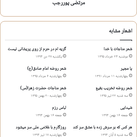
مرتضی پوررجب
ما را نشانده اند کریمان کنار خویش
پروانه ایم و دور علی بال می زنیم
اشعار مشابه
خارج نمی شود دل ما از مدار خویش
شعر مناجات با خدا
گریه ام در حرم از روی پریشانی نیست
فردای حشر فاطمه دنبال کار ماست
دوشنبه ۲۴ خرداد ۱۳۹۵
یکشنبه ۲۷ دی ۱۳۹۴
کار تمام خلق می افتد به یار خویش
یا مجیر
شعر روضه امام صادق(ع)
چهارشنبه ۱۱ مرداد ۱۳۹۱
چهارشنبه ۶ مرداد ۱۳۹۵
تا بشنویم نام حسین گریه می کنیم
شعر روضه تخریب بقیع
شعر مناجات حضرت زهرا(س)
سه شنبه ۲۲ تیر ۱۳۹۵
چهارشنبه ۲۰ بهمن ۱۳۹۵
یکباره می دهیم ز دست اختیار خویش
شیدایی
لباس رزم
علی اکبر لطیفیان
جمعه ۱۶ بهمن ۱۳۹۴
جمعه ۱۶ بهمن ۱۳۹۴
هر کس که بر سرش زده با عشق سر کند
روزگارم با غلامى على سر میشود
سه شنبه ۵ آبان ۱۳۹۴
چهارشنبه ۱۷ تیر ۱۳۹۴