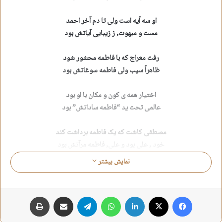
او سه آیه است ولی تا دم آخر احمد
مست و مبهوت, ز زیبایی آیاتش بود
رفت معراج که با فاطمه محشور شود
ظاهراً سیب ولی فاطمه سوغاتش بود
اختیار همه ی کون و مکان با او بود
عالمی تحت ید “فاطمه ساداتش” بود
مصطفی کاشت که یک فاطمه برداشت کند
خود , علی بود و علی, فاطمه مرآتش بود
نمایش بیشتر
آنچه میگفت علی بعد نمازش: “زهرا” (س)
“راضیه” ناحیه ی صبح فیوضاتش بود
فیس بوک
X
لینکدین
واتس آپ
تلگرام
اشتراک گذاری از طریق ایمیل
چاپ
قبر مخفیش خودش یک تنه اثباتش کرد
چه کسی گفته کسی در پی اثباتش بود؟