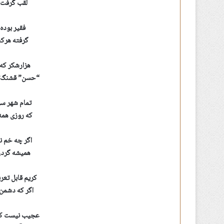
لقب گرفت ب
فقیر بوده
گرفته هرکس
هزارشکر که 
“حسن” قشنگ‌تر
تمام شهر س
که روزی همه
اگر چه خم ن
همیشه گردن 
کریم قابل تع
اگر که دشمن
عجیب نیست که 