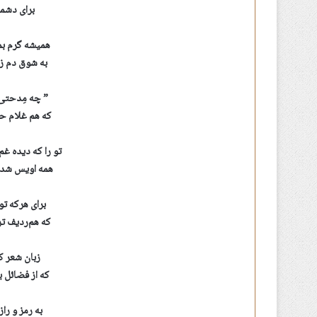
برای دشمن
همیشه گرم ب
به شوق دم زد
” چه مِدحتی
که هم غلام ح
تو را که دیده غ
همه اویس شدن
برای هرکه تو
که هم‌ردیف ت
زبان شعر ک
که از فضائل 
به رمز و را