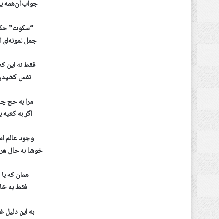
جواب آن‌همه 
“سکوت” حکم 
جمل نمونه‌ای
فقط نه این که 
نفس کشیدن م
مرا به حج چه
اگر به کعبه
وجود عالم ا
خوشا به حال هر
همان که با 
فقط به خا
به این دلیل