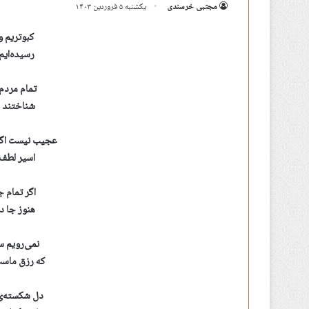
مجتبی خرسندی
یکشنبه ۵ فروردین ۱۴۰۳
کبوتریم و
رسیده‌ایم 
تمام مردم 
شناختند ب
عجیب نیست اگر
اسیر لطف 
اگر تمام ج
هنوز جا د
نمی‌رویم س
که رزق ماست
دل شکسته‌ی 