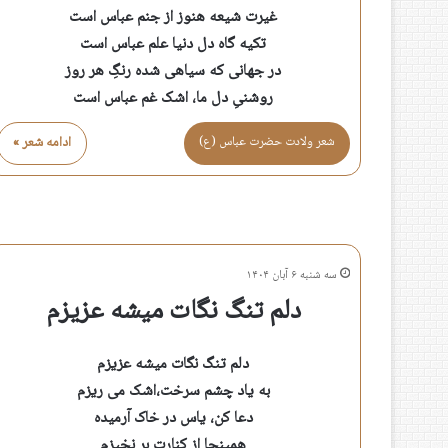
غیرت شیعه هنوز از جنم عباس است
تکیه گاه دل دنیا علم عباس است
در جهانی که سیاهی شده رنگِ هر روز
روشنیِ دل ما، اشک غم عباس است
شعر ولادت حضرت عباس (ع)
ادامه شعر »
سه شنبه ۶ آبان ۱۴۰۴
دلم تنگ نگات میشه عزیزم
دلم تنگ نگات میشه عزیزم
به یاد چشم سرخت،اشک می ریزم
دعا کن، یاس در خاک آرمیده
همینجا از کنارت بر نخیزم