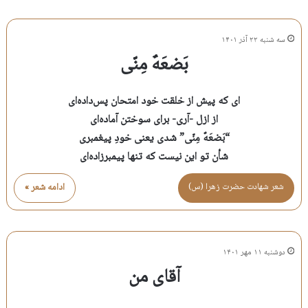
سه شنبه ۲۲ آذر ۱۴۰۱
بَضعَهٌ مِنّی
ای که پیش از خلقت خود امتحان پس‌داده‌ای
از ازل -آری- برای سوختن آماده‌ای
“بَضعَهٌ مِنّی” شدی یعنی خودِ پیغمبری
شأن تو این نیست که تنها پیمبرزاده‌ای
شعر شهادت حضرت زهرا (س)
ادامه شعر »
دوشنبه ۱۱ مهر ۱۴۰۱
آقای من