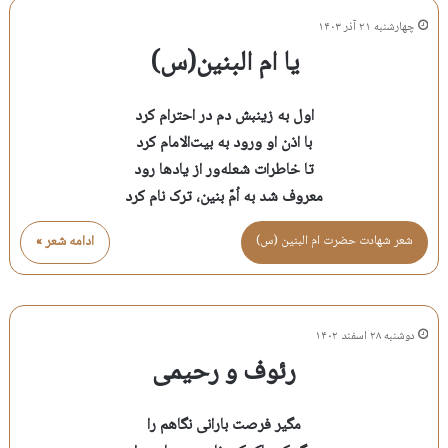
چهارشنبه ۲۱ آذر ۱۴۰۳
یا ام البنین(س)
اول به زینبش دم در احترام کرد
با اذن او ورود به بیت‌الامام کرد
تا خاطرات شعله‌ور از یادها رود
معروف شد به اُم‌ّ بنین، ترک نام کرد
شعر شهادت حضرت ام البنين (س)
ادامه شعر »
دوشنبه ۲۸ اسفند ۱۴۰۲
رئوف و رحیمی
مگیر فرصت بارانی نگاهم را