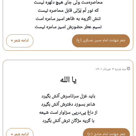
محاصره‌ست ولی جای هیچ دلهره نیست
که نور لَم‌ یَزَلی قابل محاصره نیست
تنش اگرچه به ظاهر اسیر سامره است
نسیم عطر حضورش اسیر سامره نیست
شعر شهادت امام حسن عسكری (ع)
ادامه شعر »
سه شنبه ۳ خرداد ۱۴۰۱
یا الله
باید غزل سرتاسرش آتش بگیرد
شاعر بسوزد دفترش آتش بگیرد
از داغ پی‌درپی سزاوار است شیعه
با گریه مژگان ترش آتش بگیرد
شعر شهادت امام صادق (ع)
ادامه شعر »