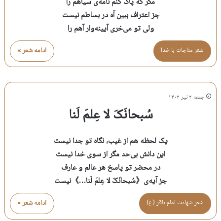
مگر که پاک کنم نامه‌ی سیاهم را
جز اعتراف ببین آه در بساطم نیست
ولی تو می‌خری آیینه‌وار آهم را
شعر مناجات با خدا
ادامه شعر »
جمعه ۲ تیر ۱۴۰۲
سُبحانَکَ لا عِلمَ لَنا
یک لحظه هم از غیب، نگاه تو جدا نیست
این دانش بی‌حد مگر از سوی خدا نیست
در محضر تو پاسخ هر عالم و عارف
جز آیه‌ی《سُبحانَکَ لا عِلمَ لَنا…》نیست
شعر شهادت امام باقر (ع)
ادامه شعر »