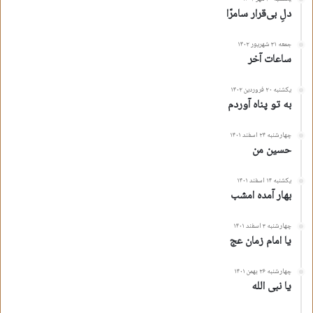
دلِ بی‌قرار سامرّا
خون حق است که در کرب و بلا قربانی است , در خدا او فانی است , و زسمت
دگرش مادرا را بشنو که زنی نورانی است ,
جمعه ۳۱ شهریور ۱۴۰۲
ساعات آخر
مثل یک هدیه به نسل علوی ارزانی است , فخر دارد دل ما مادر او ایرانی است ,
یکشنبه ۲۰ فروردین ۱۴۰۲
کرده این قسمت حق شاد وجود ما را
به تو پناه آوردم
دیده اش راوا کرد ,به سر دست پدر شور و شعف بر پا کرد ,
چهارشنبه ۲۴ اسفند ۱۴۰۱
حسین من
زود مهرش به قلب پدر و قلب عمو قلب برادر جا کرد , و لبش را که پر از قند و
شکر بود پدر زد بوسه عمه نازش میکرد و ابالفضل دلش غوغا بود ,
یکشنبه ۱۴ اسفند ۱۴۰۱
بهار آمده امشب
مثل اکبر دل او شیدا بود , لایی لایی حسن بر سر او زیبا بود , هدیه ها آوردند و
چهارشنبه ۳ اسفند ۱۴۰۱
همه بنشستند عهد شادی بستند وقت آن بود که کامش بدهند , نامی از عشق به
یا امام زمان عج
رویش بنهند ,
چهارشنبه ۲۶ بهمن ۱۴۰۱
یا نبی الله
همه ساکت بودند که حسین بن علی بعد اذان گفت به آوای جلی ,