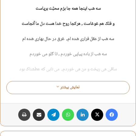
سه شب اینجا همه جا بزم محبّت برپاست
و فلک هم غوغاست , هرکجا روح خدا هست دل ما آنجاست
سه شب از عقل فراری شده ام, غرق در حال بهاری شده ام
سه شب از باده پیاپی خوردم , تا گلو می خوردم
ساقی هی
ریخت و من هی خوردم, می نابی که عطشناک بود
عطر آن غبطه افلاک بود , و چه بی باک بود , هرکه زین می زده است باز دنبال
نمایش بیشتر
سبو آمده است ,
خبری هست که امشب همگی آمده اند,
فیس بوک
X
لینکدین
واتس آپ
تلگرام
اشتراک گذاری از طریق ایمیل
چاپ
در این خانه دوباره همگی در زده اند ,