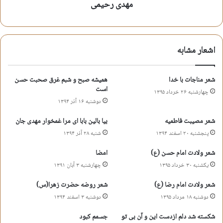
مهدی رحیمی
امروز نیز ترس جهان از زیارت است
از نسخه ی جدید به طرزقدیمشان
اشعار مشابه
گیرم که دربقیع حرم شد خراب,نیست؛
در نقشه ها کجای جهان در حریمشان
شعر مناجات با خدا
همیشه صبح و شبم غرق صحبت حسن
مهدی رحیمی زمستان
است
چهارشنبه ۲۶ خرداد ۱۳۹۵
دوشنبه ۱۶ آذر ۱۳۹۴
اشعار آیینی
اشعار اهل بیت
اشعار حدیث اشک
شعر مصیبت فاطمیه
بیا بالین بابا ای مرا غمخوار مهدی جان
پنجشنبه ۲۰ اسفند ۱۳۹۴
شنبه ۲۸ آذر ۱۳۹۴
اشعار روز
اشعار شهادت
اشعار کانال حدیث اشک
شعر ولادت امام حسن (ع)
امضا
اشعار ناب
مهدی رحیمی
یکشنبه ۳۰ خرداد ۱۳۹۵
چهارشنبه ۳ آبان ۱۳۹۱
شعر ولادت امام رضا (ع)
شعر روضه حضرت زهرا(س)
کپی آدرس کوتاه
دوشنبه ۱۸ مرداد ۱۳۹۵
دوشنبه ۳ اسفند ۱۳۹۴
شکسته شد دلم ازدست این و آن بی تو
جسمم کبود