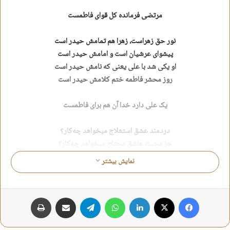
مرتضی فرمانده کل قوای فاطمست
نور حق زهراست، زهرا هم تمامش حیدر است
پیشوای عرشیان است و امامش حیدر است
او یکی شد با علی یعنی که نامش حیدر است
روز محشر فاطمه ختم کلامش حیدر است
یک علی دارد خدا آن هم برای فاطمست
دردمند عشق استعلاج میخواهد چه‌کار؟
جز محبت عاشق محتاج میخواهد چه‌کار؟
فاطمه که هست حیدر تاج میخواهد چه‌کار؟
نمایش بیشتر
با وجود او نبی معراج میخواهد چه‌کار؟
«قاب قوسینِ» خدا دولتسرای فاطمست
فیس بوک
X
لینکدین
واتس آپ
تلگرام
اشتراک گذاری از طریق ایمیل
چاپ
نُه بهار زندگی را با رسالت طی نمود