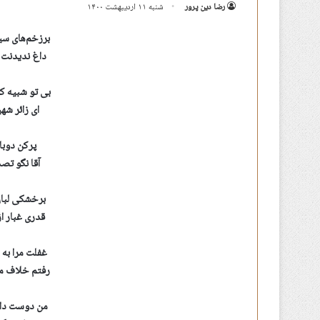
رضا دین پرور
شنبه ۱۱ اردیبهشت ۱۴۰۰
برزخم‌های سی
داغ ندیدنت 
بی تو شبیه ک
ای زائر شه
پرکن دوباره
آقا نگو تص
برخشکی لبان
قدری غبار ا
غفلت مرا به
رفتم خلاف م
من دوست دا