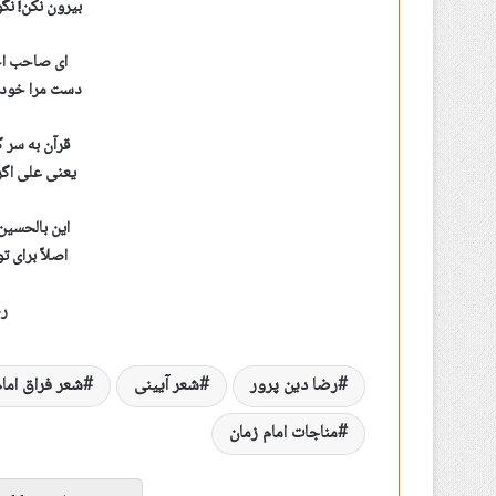
بیرون نکن! نگ
ای صاحب اخ
دست مرا خودت
قرآن به سر 
یعنی علی اگ
این بالحسین
اصلاً برای ت
رض
رضا دین پرور
شعر آیینی
شعر فراق امام
مناجات امام زمان