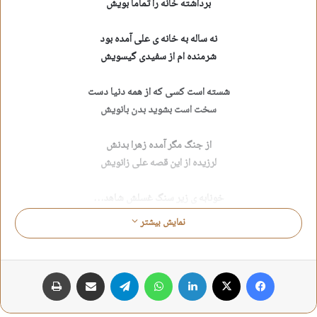
برداشته خانه را تماماً بویش
نه ساله به خانه ی علی آمده بود
شرمنده ام از سفیدی گیسویش
شسته است کسی که از همه دنیا دست
سخت است بشوید بدن بانویش
از جنگ مگر آمده زهرا بدنش
لرزیده از این قصه علی زانویش
خونابه ی زیر سنگ غسلش شاهد…
باز است هنوز زخمِ بر پهلویش
نمایش بیشتر
تلقین بده اما کمی آهسته علی
خورده است ترک ، نگیر از بازویش
فیس بوک
X
لینکدین
واتس آپ
تلگرام
اشتراک گذاری از طریق ایمیل
چاپ
علیرضا وفایی