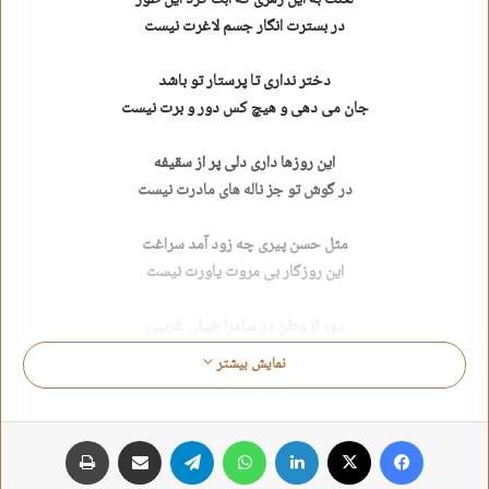
لعنت به این زهری که آبت کرد این طور
در بسترت انگار جسم لاغرت نیست
دختر نداری تا پرستار تو باشد
جان می دهی و هیچ کس دور و برت نیست
این روزها داری دلی پر از سقیفه
در گوش تو جز ناله های مادرت نیست
مثل حسن پیری چه زود آمد سراغت
این روزگار بی مروت یاورت نیست
دور از وطن در سامرا خیلی غریبی
آقا ولیکن قاتل تو همسرت نیست
نمایش بیشتر
لب تشنه ای , لب تشنه ای , لب تشنه اما
ساعات آخر خنجری بر حنجرت نیست
فیس بوک
X
لینکدین
واتس آپ
تلگرام
اشتراک گذاری از طریق ایمیل
چاپ