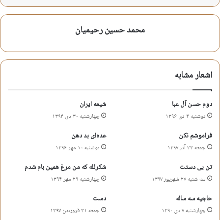
مهدی است بالای سرت وقت شهادت
بی غیرتی مثل سنان بالاسرت نیست
محمد حسین رحیمیان
محمد حسین رحیمیان
شعر روضه پدر امام زمان عج
اشعار مشابه
شعر شهادت امام حسن عسکری ع
دوم حسن آل عبا
شیعه ایران
شعر مصیبت پدر امام زمان عج
شعر هیئت
دوشنبه ۴ دی ۱۳۹۶
چهارشنبه ۳۰ دی ۱۳۹۴
محمد حسین رحیمیان
فراموشم نکن
عده‌ای بد دهن
جمعه ۲۳ آذر ۱۳۹۷
دوشنبه ۱۰ مهر ۱۳۹۶
کپی آدرس کوتاه
تن بی دستت
شکرلله که من مرغ همین بام شدم
سه شنبه ۲۷ شهریور ۱۳۹۷
چهارشنبه ۲۹ مهر ۱۳۹۴
حاجیه سه ساله
دست
چهارشنبه ۷ دی ۱۳۹۰
جمعه ۳۱ فروردین ۱۳۹۷