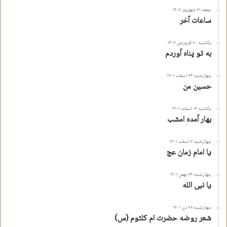
جمعه ۳۱ شهریور ۱۴۰۲
اگر کبوتر جانم شودمقرب او
ساعات آخر
تمام عمر شده ناماو مخاطب من
یکشنبه ۲۰ فروردین ۱۴۰۲
به تو پناه آوردم
چه خوب می شد اگر میشدم مقرب او
چهارشنبه ۲۴ اسفند ۱۴۰۱
حسین من
چه راکبی که فلکهم ندیده مانندش
یکشنبه ۱۴ اسفند ۱۴۰۱
چه راکبی که رسول خداست مرکب او
بهار آمده امشب
مسیر خانه‌ی‌شان چندکوچه بند آید
چهارشنبه ۳ اسفند ۱۴۰۱
یا امام زمان عج
برای خواندن قرآن چو واشود لب او
چهارشنبه ۲۶ بهمن ۱۴۰۱
یا نبی الله
فقط نه اهل زمین دل سپرده‌اش هستند
چهارشنبه ۲۸ دی ۱۴۰۱
که عرشیان خدا کشته مرده‌اش هستند
شعر روضه حضرت ام کلثوم (س)