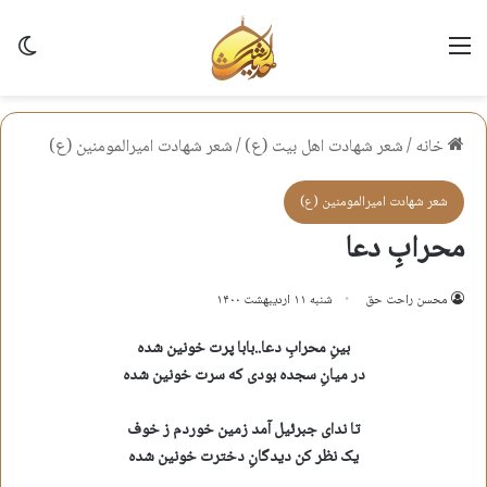
منو
تغی
خانه
/
شعر شهادت اهل بيت (ع)
/
شعر شهادت اميرالمومنين (ع)
شعر شهادت اميرالمومنين (ع)
محرابِ دعا
محسن راحت حق
شنبه ۱۱ اردیبهشت ۱۴۰۰
بینِ محرابِ دعا..بابا پرت خونین شده
در میانِ سجده بودی که سرت خونین شده
تا ندای جبرئیل آمد زمین خوردم ز خوف
یک نظر کن دیدگانِ دخترت خونین شده