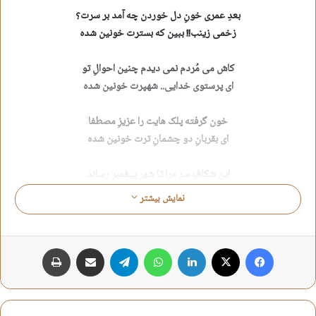
بعدِ عمری خونِ دل خوردن چه آمد بر سرت؟
زخمی زینب!! ببین که بسترت خونین شده
کاش می مُردم نمی دیدم چنین احوالِ تو
ای پرستوی خدایی.. شهپرت خونین شده
خون گرفته پلک هایت را عزیزِ مصطفا
ای بقربانِ دو چشمانِ ترت خونین شده
این شکافِ سر مرا تا شهرِ پیغمبر رساند
من خودم دیدم چگونه همسرت خونین شده
نمایش بیشتر
روضه ای شد در کنارِ بسترت برپا پدر..
چشمهای بچه هایت در برت خونین شده
فیس بوک
X
لینکدین
واتس آپ
تلگرام
اشتراک گذاری از طریق ایمیل
چاپ
محسن راحت حق