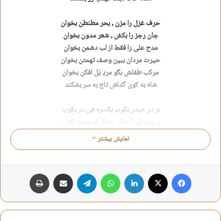
حرف غزل را مزن , بحر مطنطن بخوان
جان رجز را بکش , شعر مدون بخوان
مدح علی را فقط از لب دشمن بخوان
حیرت مردان ببین وصف تهمتن بخوان
مرکب طفلش بگو مردِ یَل افکن بخوان
شاه به کوی گداش تاج به سر بشکند
بر در حیدرِ بکوب یکسره هِی در بکوب
بر روی این آستان عشق کن و سر بکوب
حلقه‌ی این در بگیر مثل پیمبر بکوب
نمایش بیشتر
نام علی را به دل با قلم زر بکوب
بر روی دُر نجف , حضرت حیدر بکوب
فاطمه گفته است تا چشم نظر بشکند
فیس بوک
X
لینکدین
واتس آپ
تلگرام
اشتراک گذاری از طریق ایمیل
چاپ
ضربه‌ی شمشیر کیست بر تن بسیارها
چرخش تیغِ دو دَم کرده تلنبارها