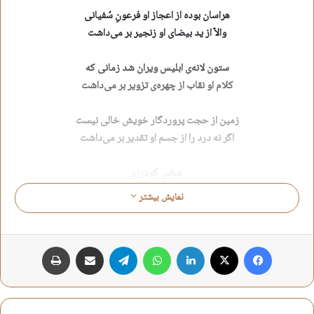
هراسان بوده از اعجاز او فرعونِ سُفیانی
والاّ از ید بیضای او زنجیر بر می‌داشت
ستون لانه‌ی ابلیس ویران شد زمانی که
کلام او نقاب از چهره‌ی تزویر بر می‌داشت
زمین از حجت پروردگار خویش خالی نیست
اگر نه درد را از جسم او تقدیر بر می‌داشت
عباس گودرزی
نمایش بیشتر
بقیع
شعر شهادت حضرت امام سجاد
فیس بوک
X
لینکدین
واتس آپ
تلگرام
اشتراک گذاری از طریق ایمیل
چاپ
شعر شهادت حضرت زین العابدین
شعر شهادت علی ابن الحسین
عباس گودرزی
محرم