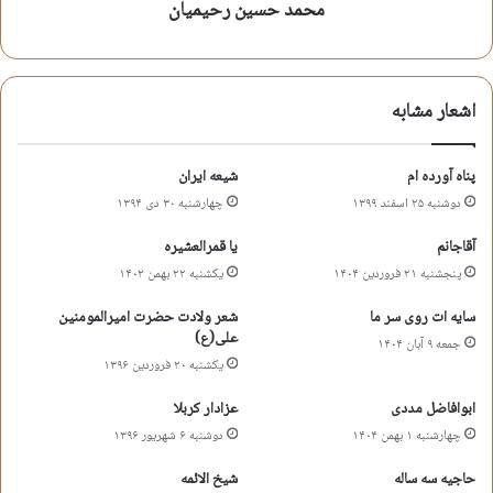
محمد حسین رحیمیان
شعر شعر میلاد سقای دشت کربلا
شعر میلاد حضرت ابالفضل
اشعار مشابه
شعر میلاد حضرت ابالفضل العباس
شعر میلاد حضرت قمر بنی هاشم
محمد حسین رحیمیان
پناه آورده ام
شیعه ایران
دوشنبه ۲۵ اسفند ۱۳۹۹
چهارشنبه ۳۰ دی ۱۳۹۴
کپی آدرس کوتاه
آقاجانم
یا قمرالعشیره
پنجشنبه ۲۱ فروردین ۱۴۰۴
یکشنبه ۲۲ بهمن ۱۴۰۲
سایه ات روی سر ما
شعر ولادت حضرت امیرالمومنین
علی(ع)
جمعه ۹ آبان ۱۴۰۴
یکشنبه ۲۰ فروردین ۱۳۹۶
ابوافاضل مددی
عزادار کربلا
چهارشنبه ۱ بهمن ۱۴۰۴
دوشنبه ۶ شهریور ۱۳۹۶
حاجیه سه ساله
شیخ الائمه