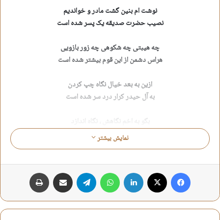
نوشت ام بنین گشت مادر و خواندیم
نصیب حضرت صدیقه یک پسر شده است
چه هیبتی چه شکوهی چه زور بازویی
هراس دشمن از این قوم بیشتر شده است
ازین به بعد خیال نگاه چپ کردن
به آل حیدر کرار درد سر شده است
بگو به اخم نگاهش ، نگاه اندازد
کسی ز جان و سر خویش سیر اگر شده است
نمایش بیشتر
چه شد جناب ید الله دست او بوسید
اجازه هست بگویم خدا بشر شده است ؟
فیس بوک
X
لینکدین
واتس آپ
تلگرام
اشتراک گذاری از طریق ایمیل
چاپ
محمد حسین رحیمیان