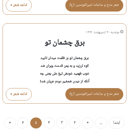
شعر مدح و مناجات اميرالمومنين (ع)
ادامه شعر »
دوشنبه ۳۰ اردیبهشت ۱۳۹۲
برق چشمان تو
برق چشمان تو بر ظلمت میدان تابید
کوه لرزید و به یمن قدمت ویران شد
خوب فهمید خودش تیغ علی یعنی چه
آنکه از دیدن شمشیر دودم عریان شد!
شعر مدح و مناجات اميرالمومنين (ع)
ادامه شعر »
ابتدا
...
«
۲
۳
۴
۵
۶
»