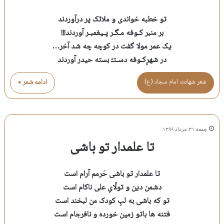
تو خطبه خواندی و ملائک پر درآوردند
بر منبر کـوفه مـگـر پـیغمبـر آوردند!!!
یک عمر مولا گفت در کوچه چه شد آخر…
در شهرِکـوفه دسـتـْ بسته حیدر آوردند
شعر شهادت امام سجاد (ع)
ادامه شعر »
جمعه ۳۱ مرداد ۱۳۹۹
تا علمدار تو باشی
تا علمدار تو باشی حَرمم آرام است
دشمن دین و تولّایِ علی ناکام است
تو که باشی به لبِ کودک من لبخند است
فتنه ها باتو زمین خورده و نافرجام است