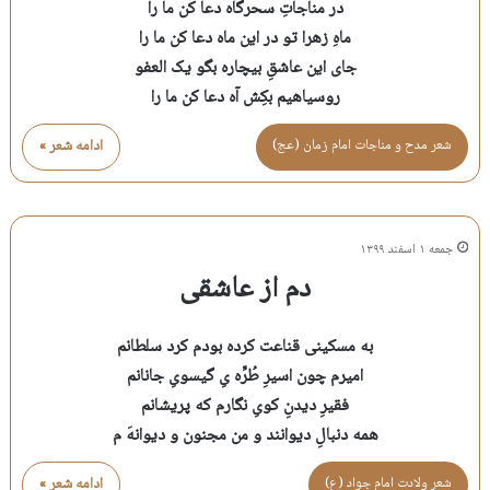
در مناجاتِ سحرگاه دعا کن ما را
ماهِ زهرا تو در این ماه دعا کن ما را
جای این عاشقِ بیچاره بگو یک العفو
روسیاهیم بکِش آه دعا کن ما را
شعر مدح و مناجات امام زمان (عج)
ادامه شعر »
جمعه ۱ اسفند ۱۳۹۹
دم از عاشقی
به مسکینی قناعت کرده بودم کرد سلطانم
امیرم چون اسیرِ طُرِّه یِ گیسویِ جانانم
فقیرِ دیدنِ کویِ نگارم که پریشانم
همه دنبالِ دیوانند و من مجنون و دیوانهَ م
شعر ولادت امام جواد (ع)
ادامه شعر »