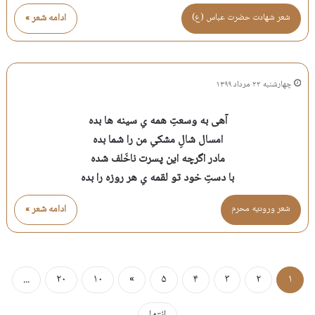
شعر شهادت حضرت عباس (ع)
ادامه شعر »
چهارشنبه ۲۲ مرداد ۱۳۹۹
آهی به وسعتِ همه یِ سینه ها بده
امسال شالِ مشکیِ من را شما بده
مادر اگرچه این پسرت ناخَلف شده
با دستِ خود تو لقمه یِ هر روزه را بده
شعر وروديه محرم
ادامه شعر »
...
۲۰
۱۰
»
۵
۴
۳
۲
۱