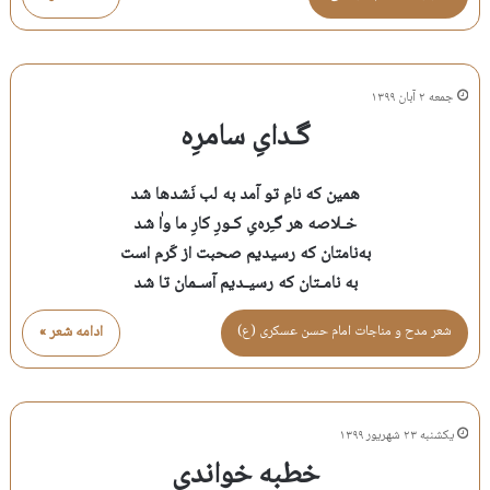
جمعه ۲ آبان ۱۳۹۹
گـدایِ سامرِه
همین که نامِ تو آمد به لب نَشدها شد
خـلاصه هر گـِره‌یِ کـورِ کارِ ما واٰ شد
به‌نامتان که رسیدیم صحبت از کَرم است
به نامـتان که رسیـدیم آسـمان تا شد
شعر مدح و مناجات امام حسن عسكری (ع)
ادامه شعر »
یکشنبه ۲۳ شهریور ۱۳۹۹
خطبه خواندی