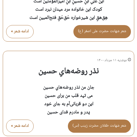
این علیِ ابنِ حسینِ ابنِ امیرالمؤمنین است
کودک این خانواده مرد میدان نبرد است
هِق‌هقِ این شیرخواره حَق‌حَقِ فتح‌المبین است
شعر شهادت حضرت علی اصغر (ع)
ادامه شعر »
دوشنبه ۱۱ مرداد ۱۴۰۰
نذر روضه‌هایِ حسین
جان من نذر روضه‌هایِ حسین
می تپد قلب من برای حسین
این دو قربانی‌اَم به جای خود
پدر و مادرم فدای حسین
شعر شهادت طفلان حضرت زينب (س)
ادامه شعر »