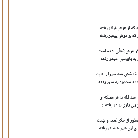
ه؛که از عرش فراتر رفته
 که بر دوش پیمبر رفته
ر عرش؛مُعلّی شده است
به پابوسیِ حیدر رفته
 مَدحَش همه سیراب شوند
د محمود به منبر رفته
د الله به هر مهلکه ای
 پیِ یاری برادر رفته ؟
ور از جگر عُتبه و شِیث_
عره ی این شیر غضنفر رفته