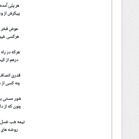
هر یلی آمده
پیکرش از و
عوض فخر ؛ 
هرکسی غیر 
هرکه در راه
درهم از کیس
قدری انصاف 
چه کسی از در
شور مستی به 
چون که از دا
نیمه شب غسل 
روضه های پد