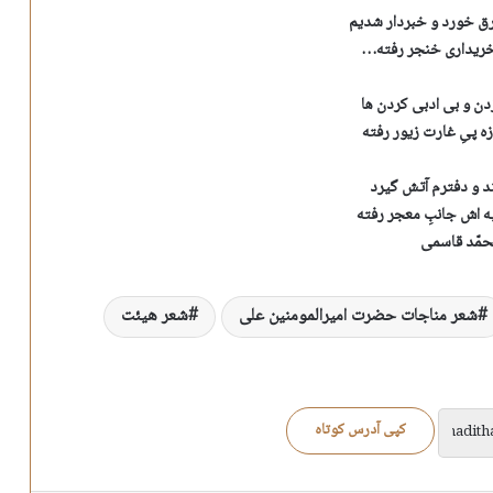
ق خورد و خبردار شدیم
خریداری خنجر رفته…
دن و بی ادبی کردن ها
ه پیِ غارت زیور رفته
د و دفترم آتش گیرد
یه اش جانبِ معجر رفته
حمّد قاسمی
شعر مناجات حضرت امیرالمومنین علی
شعر هیئت
کپی آدرس کوتاه