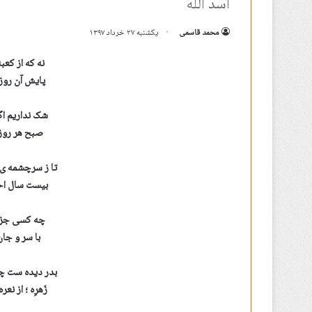
اسد الله
محمد قاسمی
یکشنبه ۲۷ خرداد ۱۳۹۷
نه که از کعب
پایش آن روز
شک نداریم اگ
صبح هر روز 
تا ز سرچشمه ی
بیست سال احم
چه کسی جز اس
با سر و جان
بدر دیده ست چط
زَهرِه ؛ از ن