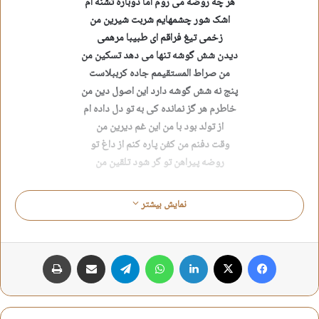
هر چه روضه می روم اما دوباره تشنه ام
اشک شور چشمهایم شربت شیرین من
زخمی تیغ فراقم ای طبیبا مرهمی
دیدن شش گوشه تنها می دهد تسکین من
من صراط المستقیمم جاده کرببلاست
پنج نه شش گوشه دارد این اصول دین من
خاطرم هر گز نمانده کی به تو دل داده ام
از تولد بود با من این غم دیرین من
وقت دفنم من کفن پاره کنم از داغ تو
روضه پیراهن تو گر شود تلقین من
موسی علیمرادی
نمایش بیشتر
شعر روضه
شعر مدح و مناجات امام حسين
فیس بوک
X
لینکدین
واتس آپ
تلگرام
اشتراک گذاری از طریق ایمیل
چاپ
شعر مناجات سيدالشهدا
شعر هيئت
موسي عليمرادي