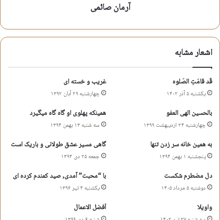
اشعار مناجات
اشعار مولودی
اشعار ولادت
آرمان صائمی
اندروید
بازهم نيمه ى شب گريه و آه آوردم به درِ خانه ى تو باز پناه آوردم
اشعار مشابه
رو سياهم كه نشد توبه ى من مقبولت واى بر من كه فقط بار گناه
آوردم
قَد قامَتِ الصَلوه
غریب و خسته ای
بقیع
حدیث اشک
خرابه شام
دمشق
یکشنبه ۵ آذر ۱۴۰۲
چهارشنبه ۲۹ آبان ۱۳۹۲
سامرا
سایت حدیث اشک
شام
بالحسین الهی العفو
همینکه پهلوی او گاه گاه میگیرد
شعر مناجات با خدا
شهدای مدافع حرم
کربلا
چهارشنبه ۲۴ اردیبهشت ۱۳۹۹
سه شنبه ۱۳ بهمن ۱۳۹۴
به همین خانه سر زدن تنها
گاهی مسیر عشق طولانی و باریک است
کوچه بنی هاشم
کوفه
گودال قتلگاه
نجف
پنجشنبه ۱ بهمن ۱۳۹۴
جمعه ۲۵ دی ۱۳۹۴
دل مضطرم شکست
با “محبت” آمدی, صید کمندم کرده ای
کپی آدرس کوتاه
دوشنبه ۵ مرداد ۱۴۰۵
یکشنبه ۴ تیر ۱۳۹۶
واویلا
اَفضل الاعمال
سه شنبه ۲۷ تیر ۱۴۰۲
شنبه ۶ دی ۱۳۹۹