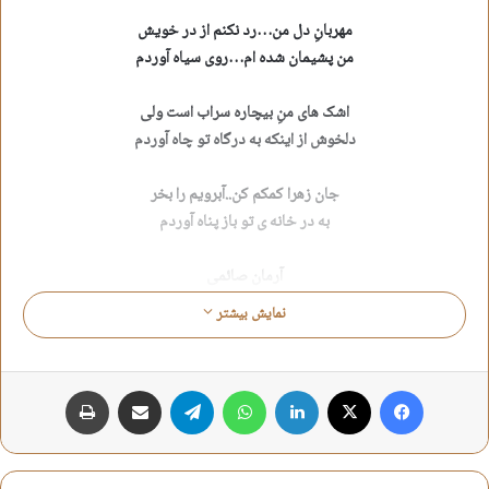
مهربانِ دل من…رد نکنم از در خویش
من پشیمان شده ام…روى سیاه آوردم
اشک هاى منِ بیچاره سراب است ولى
دلخوش از اینکه به درگاه تو چاه آوردم
جان زهرا کمکم کن..آبرویم را بخر
به در خانه ى تو باز پناه آوردم
آرمان صائمى
نمایش بیشتر
آرمان صائمی
اشعار آیینی
اشعار اهل بیت
فیس بوک
X
لینکدین
واتس آپ
تلگرام
اشتراک گذاری از طریق ایمیل
چاپ
اشعار روضه
اشعار شهادت
اشعار کانال حدیث اشک
اشعار مدح
اشعار مذهبی