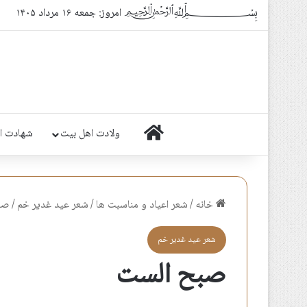
﷽ امروز: جمعه ۱۶ مرداد ۱۴۰۵
خانه
ولادت اهل بیت
شهادت ا
خانه
/
شعر اعياد و مناسبت ها
/
شعر عيد غدير خم
/
صب
شعر عيد غدير خم
صبح الست