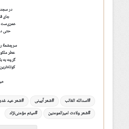
در سجدۀ 
جای قد
عمری‌ست ک
حتی دهن
سرچشمۀ رو
عطر ملکو
گرچه به ب
کوتاه‌ترین
میث
اسدالله الغالب
شعر آیینی
شعر عید غدی
شعر ولادت امیرالمومنین
میثم مؤمنی‌نژاد