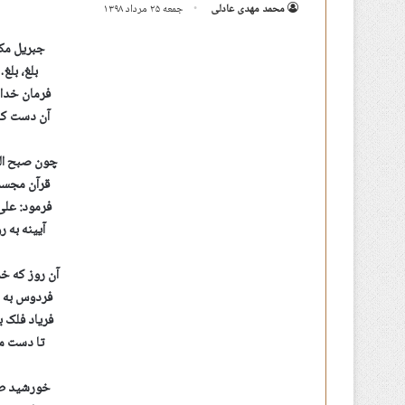
محمد مهدی عادلی
جمعه ۲۵ مرداد ۱۳۹۸
جبریل مکر
بلغ، بلغ
فرمان خدا
آن دست که 
چون صبح ال
قرآن مجسم
فرمود: علی 
آیینه به 
آن روز که خ
فردوس به 
فریاد فلک ب
تا دست مح
خورشید طل