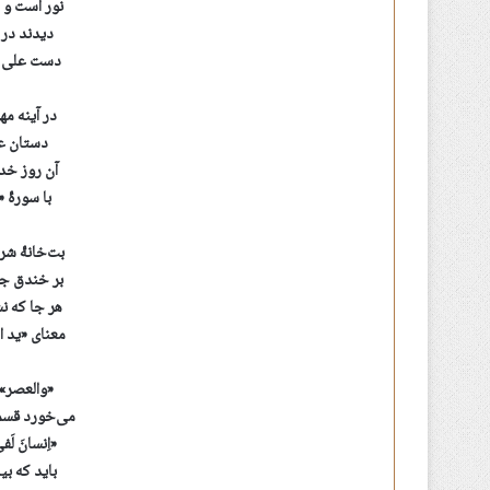
نور است و 
دیدند در
دست علی ا
در آینه مه
دستان عل
آن روز خد
با سورۀ «
بت‌خانۀ ش
بر خندق جه
هر جا که ن
معنای «ید 
«والعصر» 
می‌خورد قسم،
«اِنسانَ ل
باید که بی