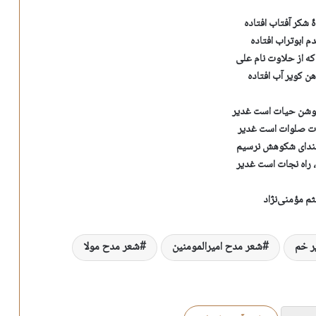
شکر آفتاب افتاده
م ابوتراب افتاده
ه از حلاوت نام علی
 کویر آب افتاده
شن حیات است غدیر
ت صلوات است غدیر
لندای شکوهش نرسیم
، راه نجات است غدیر
م مؤمنی‌نژاد
ر خم
شعر مدح امیرالمومنین
شعر مدح مولا