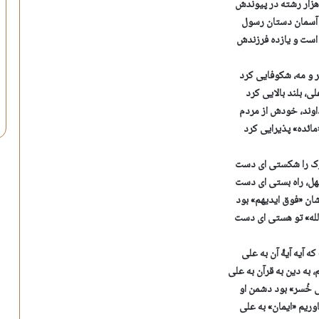
هزار رشته در پیوندش
 آسمان دستان رسول
ست و یازده فرزندش
ر و مه، شکوفایی کرد
ی، بلند بالایی کرد
اوند، خودش از مردم
مائده» پذیرایی کرد
رک را شکستی ای دست
ل، راه بستی ای دست
شان «فوق ایدیهم» بود
الله» تو هستی ای دست
که آیه آیۀ آن به علی
 به دین به قرآن به علی
َفی خُسر» بود دشمن او
اوریم «ایمان» به علی