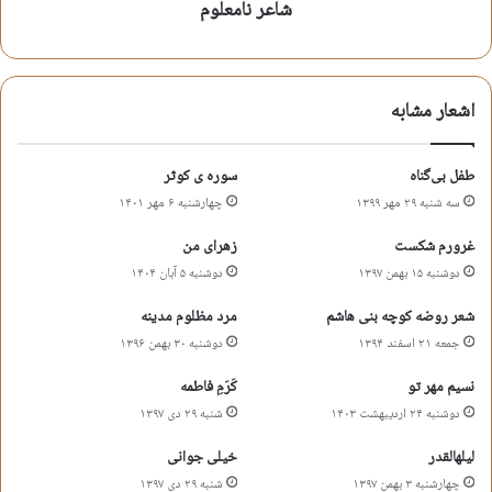
شاعر نامعلوم
این خلیله یکی از اعجازش
گل نمودن میان آتش بود
اشعار مشابه
اینچنین عاشق علی بودن
تازه یک پنجم از زکاتش بود
طفل بی‌گناه
سوره ی کوثر
وحید عظیم پور
سه شنبه ۲۹ مهر ۱۳۹۹
چهارشنبه ۶ مهر ۱۴۰۱
غرورم شکست
زهرای من
اشعار مدح مادر سادت
شعر فاطمیه
دوشنبه ۱۵ بهمن ۱۳۹۷
دوشنبه ۵ آبان ۱۴۰۴
شعر مدح حصرت زهرا
شعر مدح و مناجات
شعر روضه کوچه بنی هاشم
مرد مظلوم مدینه
جمعه ۲۱ اسفند ۱۳۹۴
دوشنبه ۳۰ بهمن ۱۳۹۶
شعر مناجات با حضرت زهرا
وحید عظیم پور
نسیم مهر تو
کَرَمِ فاطمه
دوشنبه ۲۴ اردیبهشت ۱۴۰۳
شنبه ۲۹ دی ۱۳۹۷
کپی آدرس کوتاه
لیلهالقدر
خیلی جوانی
چهارشنبه ۳ بهمن ۱۳۹۷
شنبه ۲۹ دی ۱۳۹۷