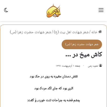
منو
تغی
خانه
/
شعر شهادت اهل بيت (ع)
/
شعر شهادت حضرت زهرا (س)
شعر شهادت حضرت زهرا (س)
کاش میخ در …
حمید رمی
جمعه ۱ اردیبهشت ۱۳۹۱
نقش دستان مغیره به روی در حک بود
اثری بود که جای لگد مردک بود
چشم فضه به جراحات تنت خورد, وَ گفت: