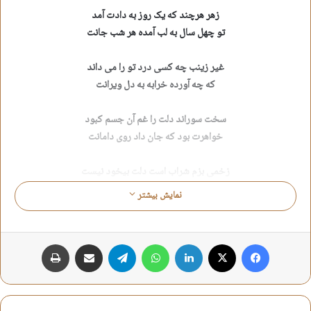
زهر هرچند که یک روز به دادت آمد
تو چهل سال به لب آمده هر شب جانت
غیر زینب چه کسی درد تو را می داند
که چه آورده خرابه به دل ویرانت
سخت سوراند دلت را غم آن جسم کبود
خواهرت بود که جان داد روی دامانت
زخمی بزم شراب است دلت بیخود نیست
که چهل سال نکرد اشک دوا درمانت
نمایش بیشتر
خیزران تا که به دستان کسی می بینی
درد می گیرد ناگاه لب و دندانت
فیس بوک
X
لینکدین
واتس آپ
تلگرام
اشتراک گذاری از طریق ایمیل
چاپ
محمدعلی بیابانی