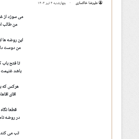
علیرضا خاکساری
چهارشنبه ۴ تیر ۱۴۰۴
می سوزد از غم
من طالب اش
این روضه ها ای
من دوست دارم
تا فتح باب 
باشد غنیمت پ
هرکس که با
اقای اقاه
قطعا نگاه 
در روضه نام 
تب می کند ع