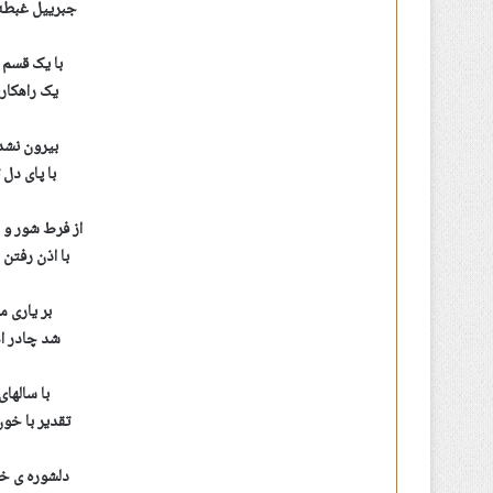
جبرییل غبطه 
با یک قسم ه
یک راهکاری
بیرون نشد 
با پای دل 
از فرط شور و 
با اذن رفت
بر یاری م
شد چادر ام
با سالها
تقدیر با خو
دلشوره ی خ