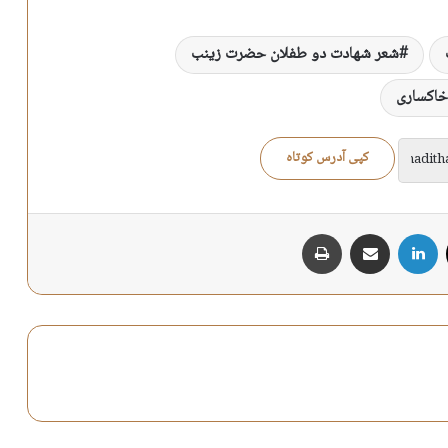
شعر شهادت دو طفلان حضرت زینب
خاکساری
کپی آدرس کوتاه
X
لینکدین
اشتراک گذاری از طریق ایمیل
چاپ