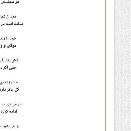
در مجلسش ح
مرد از غم ت
سخت است در ای
خود را زند 
مولای او و
اتش زند با 
حتی اگر در
مادر به بو
گل عطر دارد
سر می برد در
آماده کرده 
وا می شود 