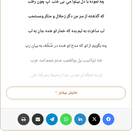
چه نموده با دل بینوا میِ بی عنب لبِ چون رطب
که گذشته از سر من دگر زحلال و منکر ومستحب
لب ساغرت به لبم بده که خمار تو شده جان به لب
چه بگویم از تو که مدح تو شده در صُحٌف به بیان رب
شه ذوالنسب یل بوالعجب صنم عجم اسد عرب
تو به لحظه ای نشدی جدا زمحیط بحر فنا علی
به همین سبب چه علی علی چه علی خدا چه خدا علی
نمایش بیشتر
شده منجلی به جهانیان نمی از یم حسنات تو
فیس بوک
X
لینکدین
واتس آپ
تلگرام
اشتراک گذاری از طریق ایمیل
چاپ
نبُوَد به تاب مُلک و مَلَک که نظر کند جلوات تو