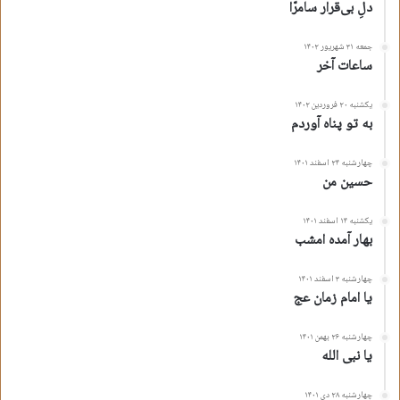
دلِ بی‌قرار سامرّا
تو دلیل خلقت احمدی تو برای فاطمه آمدی
جمعه ۳۱ شهریور ۱۴۰۲
به وجود تو نَبُود کژی به مسیر تو نَبُود بدی
ساعات آخر
به تمام لشکر اولیا تو یگانه ای تو سرامدی
یکشنبه ۲۰ فروردین ۱۴۰۲
به تو پناه آوردم
ز شرافتت چه بگویم ای شه لافتی دُر سرمدی
چهارشنبه ۲۴ اسفند ۱۴۰۱
حسین من
به سرِ مناره ی عاشقی علم وفا تو فقط زدی
یکشنبه ۱۴ اسفند ۱۴۰۱
تو چه کرده ای به دلاوری به چه منصبی به چه مسندی
بهار آمده امشب
تو به لحظه ای نشدی جدا زمحیط بحر فنا علی
چهارشنبه ۳ اسفند ۱۴۰۱
یا امام زمان عج
به همین سبب چه علی علی چه علی خدا چه خدا علی
چهارشنبه ۲۶ بهمن ۱۴۰۱
یا نبی الله
مجید خضرایی
چهارشنبه ۲۸ دی ۱۴۰۱