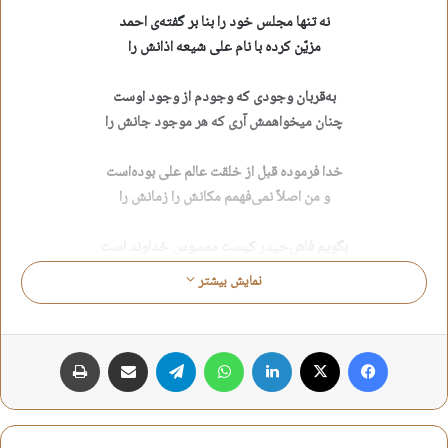
نه تنها مجلس خود را بنا بر گفته‌ی احمد
مزیّن کرده با نام علی شیعه اذانش را
به‌قربان‌ وجودی که‌ وجودم از وجود اوست
چنان‌ میخواهمش‌ آری که‌ هر موجود جانش‌ را
خدا فرموده‌ قبل از خلقت‌ عالم علی‌ بوده‌است
و من اصلاً نمی‌فهمم مکانش را زمانش را
بگویم‌ فاش‌حیدر کیست‌ ممسوس‌ خداوند است
زبانم تند می‌راند که می‌گیرم عنانش را
نمایش بیشتر
همیشه از خودم می‌پرسم و هربار میمانم
چگونه شکر باید کرد لطف بیکرانش را
فیس بوک
X
لینکدین
واتس آپ
تلگرام
اشتراک گذاری از طریق ایمیل
چاپ
ضریحش که‌ به‌جای‌خود دلم‌ آنقدرها تنگ‌ است
کسیکه یاعلی‌گفته‌ است میبوسم دهانش را