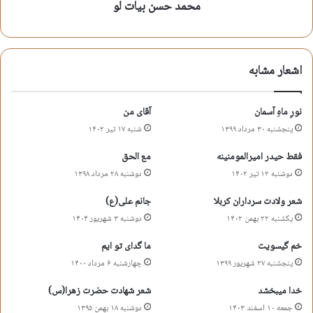
محمد حسن بیات لو
زمان‌ خطبه‌‌خوانی‌ اوسخنران‌ نه‌ سخندانست
که منبر می‌برد حظ شیوه‌ی فنّ بیانش را
اشعار مشابه
خدا خود را اگر مومن‌صداکرده‌‌ است‌ میخواهد
که اینگونه کند مدح امیر مومنانش را
نورِ ماهِ آسمان
آقای من
قسیم نار والجنه-علی-تنها علی بوده‌است
پنجشنبه ۳۰ مرداد ۱۳۹۹
شنبه ۱۷ تیر ۱۴۰۲
کسی که با یتیمان میکند تقسیم نانش را
فقط حیدر امیرالمومنینه
مع الحق
به‌قدر نان جو از ملک این دنیا نمیخواهد
دوشنبه ۱۲ تیر ۱۴۰۲
دوشنبه ۲۸ مرداد ۱۳۹۸
نخواهد بست زنجیری به دنیا؛ بازوانش‌را
شعر ولادت سرداران کربلا
جانم علی(ع)
یکشنبه ۲۲ بهمن ۱۴۰۲
دوشنبه ۳ شهریور ۱۴۰۴
خدا آغاز خلقت یاعلی گفته‌است پس حتماً
به پایان می‌برد با “یاعلی” کار جهانش را
خم گیسویت
ما گدای تو ایم
پنجشنبه ۲۷ شهریور ۱۳۹۹
چهارشنبه ۶ مرداد ۱۴۰۰
محمد حسن بیاتلو
خدا میبخشد
شعر شهادت حضرت زهرا(س)
جمعه ۱۰ اسفند ۱۴۰۳
دوشنبه ۱۸ بهمن ۱۳۹۵