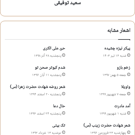
###
سعید توفیقی
غصه را قدرت بیانی نیست
آسمان را که آسمانی نیست
اشعار مشابه
گنبد و سنگ قبر جای خودش
در بقیع هیچ سایه بانی نیست
پیکر نیزه چشیده
حیّ علی الکری
بی رواق است و بر کبوترهاش
شنبه ۱۶ تیر ۱۴۰۳
پنجشنبه ۲۸ آذر ۱۳۹۸
غیراز این خاک آشیانی نیست
زخم بازو
شدم کبوتر صحن تو
اشک ممنوع و روضه تحریم است
جمعه ۵ بهمن ۱۳۹۷
پنجشنبه ۱۱ آبان ۱۳۹۶
آه…جز آه روضه خوانی نیست
واویلا
شعر روضه شهادت حضرت زهرا (س)
جمعه ۷ شهریور ۱۳۹۹
پنجشنبه ۲۰ اسفند ۱۳۹۴
هر چه در این بقیع می گردیم
مثل صدیقه بی نشانی نیست
آمد مادرت
حال دعا
شنبه ۱ شهریور ۱۳۹۹
پنجشنبه ۲۴ اسفند ۱۳۹۶
کربلا گرچه اعظم غم هاست
شعر شهادت حضرت زینب (س)
تک بیتی
هیچ داغی به این گرانی نیست
چهارشنبه ۲۳ فروردین ۱۳۹۶
دوشنبه ۱۳ خرداد ۱۳۹۲